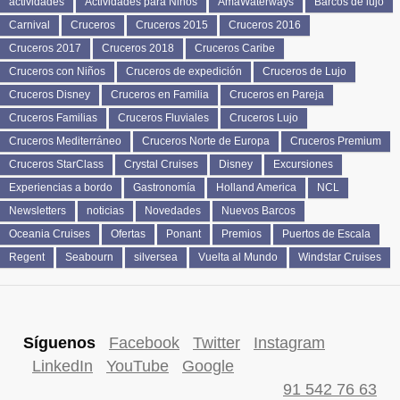
actividades
Actividades para Niños
AmaWaterways
Barcos de lujo
Carnival
Cruceros
Cruceros 2015
Cruceros 2016
Cruceros 2017
Cruceros 2018
Cruceros Caribe
Cruceros con Niños
Cruceros de expedición
Cruceros de Lujo
Cruceros Disney
Cruceros en Familia
Cruceros en Pareja
Cruceros Familias
Cruceros Fluviales
Cruceros Lujo
Cruceros Mediterráneo
Cruceros Norte de Europa
Cruceros Premium
Cruceros StarClass
Crystal Cruises
Disney
Excursiones
Experiencias a bordo
Gastronomía
Holland America
NCL
Newsletters
noticias
Novedades
Nuevos Barcos
Oceania Cruises
Ofertas
Ponant
Premios
Puertos de Escala
Regent
Seabourn
silversea
Vuelta al Mundo
Windstar Cruises
Síguenos
Facebook
Twitter
Instagram
LinkedIn
YouTube
Google
91 542 76 63