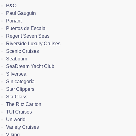
P&O
Paul Gauguin
Ponant
Puertos de Escala
Regent Seven Seas
Riverside Luxury Cruises
Scenic Cruises
Seabourn
SeaDream Yacht Club
Silversea
Sin categoría
Star Clippers
StarClass
The Ritz Carlton
TUI Cruises
Uniworld
Variety Cruises
Viking