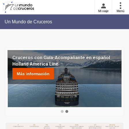
Mi viaje
Menú
Un Mundo de Cruceros
Cruceros con Guía-Acompañante en español
V
Holland America Line
Más información