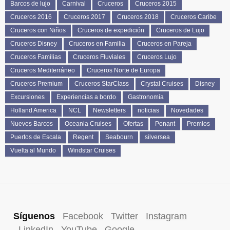
Barcos de lujo
Carnival
Cruceros
Cruceros 2015
Cruceros 2016
Cruceros 2017
Cruceros 2018
Cruceros Caribe
Cruceros con Niños
Cruceros de expedición
Cruceros de Lujo
Cruceros Disney
Cruceros en Familia
Cruceros en Pareja
Cruceros Familias
Cruceros Fluviales
Cruceros Lujo
Cruceros Mediterráneo
Cruceros Norte de Europa
Cruceros Premium
Cruceros StarClass
Crystal Cruises
Disney
Excursiones
Experiencias a bordo
Gastronomía
Holland America
NCL
Newsletters
noticias
Novedades
Nuevos Barcos
Oceania Cruises
Ofertas
Ponant
Premios
Puertos de Escala
Regent
Seabourn
silversea
Vuelta al Mundo
Windstar Cruises
Síguenos
Facebook
Twitter
Instagram
LinkedIn
YouTube
Google