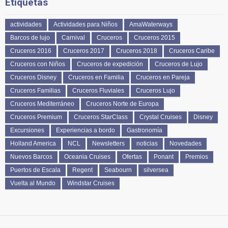
Etiquetas
actividades
Actividades para Niños
AmaWaterways
Barcos de lujo
Carnival
Cruceros
Cruceros 2015
Cruceros 2016
Cruceros 2017
Cruceros 2018
Cruceros Caribe
Cruceros con Niños
Cruceros de expedición
Cruceros de Lujo
Cruceros Disney
Cruceros en Familia
Cruceros en Pareja
Cruceros Familias
Cruceros Fluviales
Cruceros Lujo
Cruceros Mediterráneo
Cruceros Norte de Europa
Cruceros Premium
Cruceros StarClass
Crystal Cruises
Disney
Excursiones
Experiencias a bordo
Gastronomía
Holland America
NCL
Newsletters
noticias
Novedades
Nuevos Barcos
Oceania Cruises
Ofertas
Ponant
Premios
Puertos de Escala
Regent
Seabourn
silversea
Vuelta al Mundo
Windstar Cruises