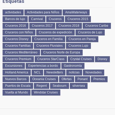
Etiquetas
actividades
Actividades para Niños
AmaWaterways
Barcos de lujo
Carnival
Cruceros
Cruceros 2015
Cruceros 2016
Cruceros 2017
Cruceros 2018
Cruceros Caribe
Cruceros con Niños
Cruceros de expedición
Cruceros de Lujo
Cruceros Disney
Cruceros en Familia
Cruceros en Pareja
Cruceros Familias
Cruceros Fluviales
Cruceros Lujo
Cruceros Mediterráneo
Cruceros Norte de Europa
Cruceros Premium
Cruceros StarClass
Crystal Cruises
Disney
Excursiones
Experiencias a bordo
Gastronomía
Holland America
NCL
Newsletters
noticias
Novedades
Nuevos Barcos
Oceania Cruises
Ofertas
Ponant
Premios
Puertos de Escala
Regent
Seabourn
silversea
Vuelta al Mundo
Windstar Cruises