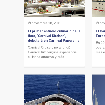
noviembre 18, 2019
nov
El primer estudio culinario de la
El Ca
flota, ‘Carnival Kitchen’,
Europ
debutará en Carnival Panorama
En 20
Carnival Cruise Line anunció
opera
Carnival Kitchen;una experiencia
más e
culinaria atractiva y prác...