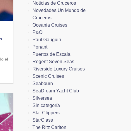
Noticias de Cruceros
Novedades Un Mundo de
Cruceros
Oceania Cruises
P&O
n
Paul Gauguin
Ponant
Puertos de Escala
do el
Regent Seven Seas
Riverside Luxury Cruises
Scenic Cruises
Seabourn
SeaDream Yacht Club
Silversea
Sin categoría
Star Clippers
StarClass
The Ritz Carlton