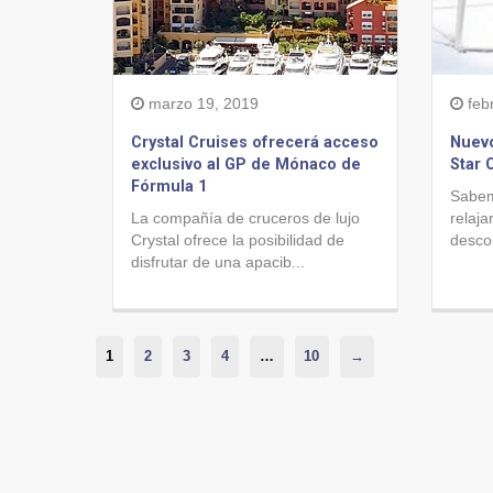
marzo 19, 2019
feb
Crystal Cruises ofrecerá acceso
Nuev
exclusivo al GP de Mónaco de
Star 
Fórmula 1
Sabem
La compañía de cruceros de lujo
relaja
Crystal ofrece la posibilidad de
descon
disfrutar de una apacib...
1
2
3
4
…
10
→