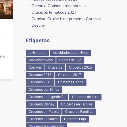
Oceania Cruises presenta sus
Cruceros temáticos 2027
Carnival Cruise Line presenta Carnival
Destiny
a
Etiquetas
n
actividades
Actividades para Niños
ero
AmaWaterways
Barcos de lujo
.
Carnival
Cruceros
Cruceros 2015
Cruceros 2016
Cruceros 2017
Cruceros 2018
Cruceros Caribe
Cruceros con Niños
Cruceros de expedición
Cruceros de Lujo
Cruceros Disney
Cruceros en Familia
Cruceros en Pareja
Cruceros Familias
Cruceros Fluviales
Cruceros Lujo
Cruceros Mediterráneo