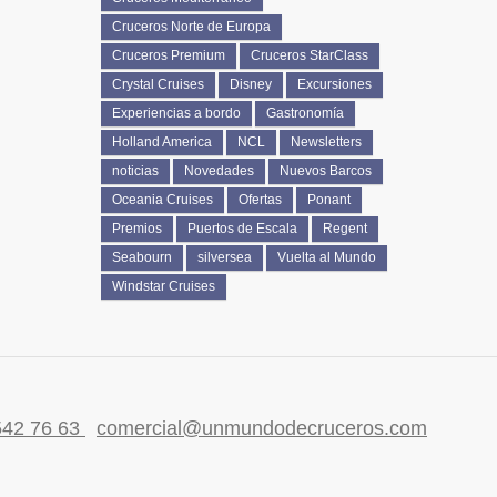
Cruceros Norte de Europa
Cruceros Premium
Cruceros StarClass
Crystal Cruises
Disney
Excursiones
Experiencias a bordo
Gastronomía
Holland America
NCL
Newsletters
noticias
Novedades
Nuevos Barcos
Oceania Cruises
Ofertas
Ponant
Premios
Puertos de Escala
Regent
Seabourn
silversea
Vuelta al Mundo
Windstar Cruises
542 76 63
comercial@unmundodecruceros.com