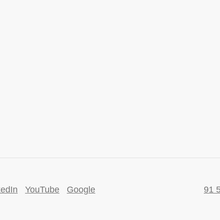
kedIn
YouTube
Google
91 