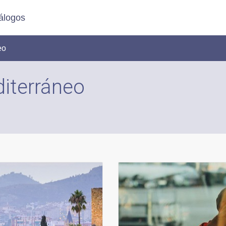
álogos
eo
iterráneo