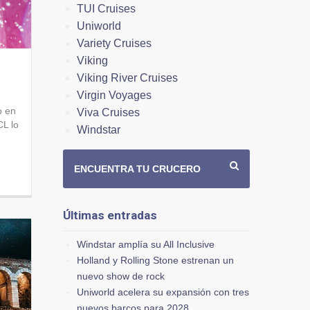
TUI Cruises
Uniworld
Variety Cruises
Viking
Viking River Cruises
Virgin Voyages
o en
Viva Cruises
L lo
Windstar
ENCUENTRA TU CRUCERO
Últimas entradas
Windstar amplía su All Inclusive
Holland y Rolling Stone estrenan un
nuevo show de rock
Uniworld acelera su expansión con tres
nuevos barcos para 2028