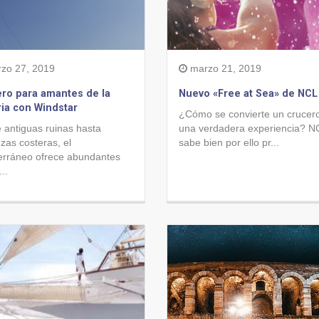
zo 27, 2019
marzo 21, 2019
ro para amantes de la
Nuevo «Free at Sea» de NCL
ria con Windstar
¿Cómo se convierte un crucer
 antiguas ruinas hasta
una verdadera experiencia? NC
ezas costeras, el
sabe bien por ello pr...
erráneo ofrece abundantes
..