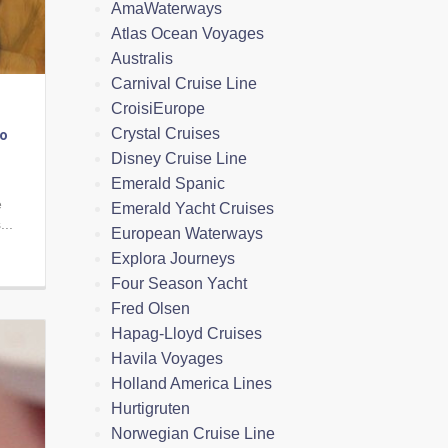
AmaWaterways
Atlas Ocean Voyages
Australis
Carnival Cruise Line
CroisiEurope
Crystal Cruises
ro
Disney Cruise Line
Emerald Spanic
e
Emerald Yacht Cruises
...
European Waterways
Explora Journeys
Four Season Yacht
Fred Olsen
Hapag-Lloyd Cruises
Havila Voyages
Holland America Lines
Hurtigruten
Norwegian Cruise Line