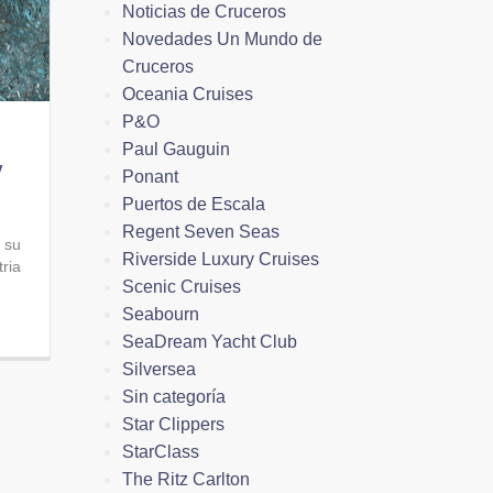
Noticias de Cruceros
Novedades Un Mundo de
Cruceros
Oceania Cruises
P&O
Paul Gauguin
y
Ponant
Puertos de Escala
Regent Seven Seas
 su
Riverside Luxury Cruises
tria
Scenic Cruises
Seabourn
SeaDream Yacht Club
Silversea
Sin categoría
Star Clippers
StarClass
The Ritz Carlton