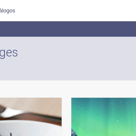
álogos
ages