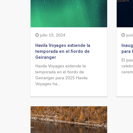
julio 19, 2024
juni
Havila Voyages extiende la
Inaug
temporada en el fiordo de
para 
Geiranger
El pa
Havila Voyages extiende la
celeb
temporada en el fiordo de
cerem
Geiranger para 2025 Havila
Voyages ha...