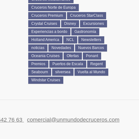
Cruceros Norte de Europa
Cruceros Premium
Cruceros StarClass
Crystal Cruises
Disney
Excursiones
Experiencias a bordo
Gastronomía
Holland America
NCL
Newsletters
noticias
Novedades
Nuevos Barcos
Oceania Cruises
Ofertas
Ponant
Premios
Puertos de Escala
Regent
Seabourn
silversea
Vuelta al Mundo
Windstar Cruises
542 76 63
comercial@unmundodecruceros.com