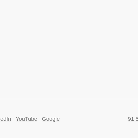
kedIn
YouTube
Google
91 