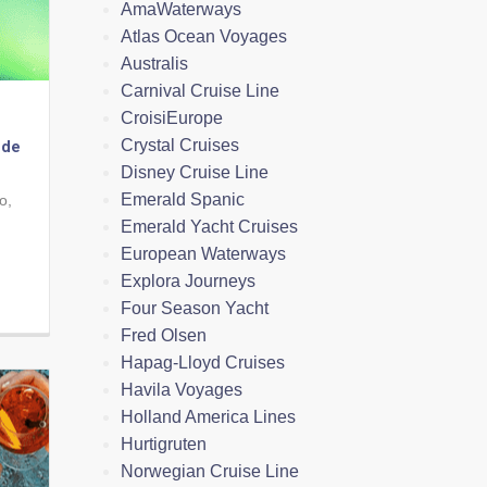
AmaWaterways
Atlas Ocean Voyages
Australis
Carnival Cruise Line
CroisiEurope
Crystal Cruises
 de
Disney Cruise Line
Emerald Spanic
o,
Emerald Yacht Cruises
European Waterways
Explora Journeys
Four Season Yacht
Fred Olsen
Hapag-Lloyd Cruises
Havila Voyages
Holland America Lines
Hurtigruten
Norwegian Cruise Line