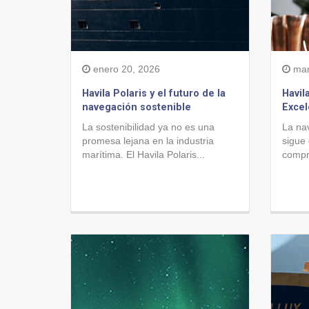
enero 20, 2026
mar
Havila Polaris y el futuro de la
Havil
navegación sostenible
Excel
La sostenibilidad ya no es una
La na
promesa lejana en la industria
sigue
marítima. El Havila Polaris...
compro