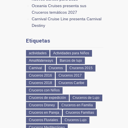
Oceania Cruises presenta sus
Cruceros temáticos 2027
Carnival Cruise Line presenta Carnival
Destiny
Etiquetas
actividades
Actividades para Niños
AmaWaterways
Barcos de lujo
Carnival
Cruceros
Cruceros 2015
Cruceros 2016
Cruceros 2017
Cruceros 2018
Cruceros Caribe
Cruceros con Niños
Cruceros de expedición
Cruceros de Lujo
Cruceros Disney
Cruceros en Familia
Cruceros en Pareja
Cruceros Familias
Cruceros Fluviales
Cruceros Lujo
Cruceros Mediterráneo