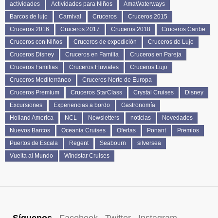
actividades
Actividades para Niños
AmaWaterways
Barcos de lujo
Carnival
Cruceros
Cruceros 2015
Cruceros 2016
Cruceros 2017
Cruceros 2018
Cruceros Caribe
Cruceros con Niños
Cruceros de expedición
Cruceros de Lujo
Cruceros Disney
Cruceros en Familia
Cruceros en Pareja
Cruceros Familias
Cruceros Fluviales
Cruceros Lujo
Cruceros Mediterráneo
Cruceros Norte de Europa
Cruceros Premium
Cruceros StarClass
Crystal Cruises
Disney
Excursiones
Experiencias a bordo
Gastronomía
Holland America
NCL
Newsletters
noticias
Novedades
Nuevos Barcos
Oceania Cruises
Ofertas
Ponant
Premios
Puertos de Escala
Regent
Seabourn
silversea
Vuelta al Mundo
Windstar Cruises