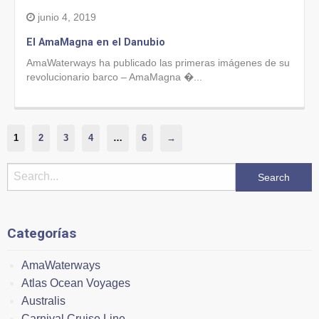
junio 4, 2019
El AmaMagna en el Danubio
AmaWaterways ha publicado las primeras imágenes de su
revolucionario barco – AmaMagna �...
1
2
3
4
…
6
→
Categorías
AmaWaterways
Atlas Ocean Voyages
Australis
Carnival Cruise Line