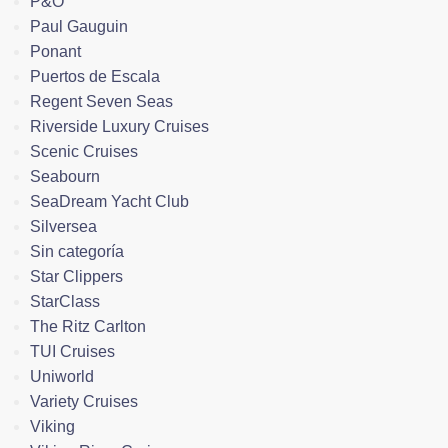
P&O
Paul Gauguin
Ponant
Puertos de Escala
Regent Seven Seas
Riverside Luxury Cruises
Scenic Cruises
Seabourn
SeaDream Yacht Club
Silversea
Sin categoría
Star Clippers
StarClass
The Ritz Carlton
TUI Cruises
Uniworld
Variety Cruises
Viking