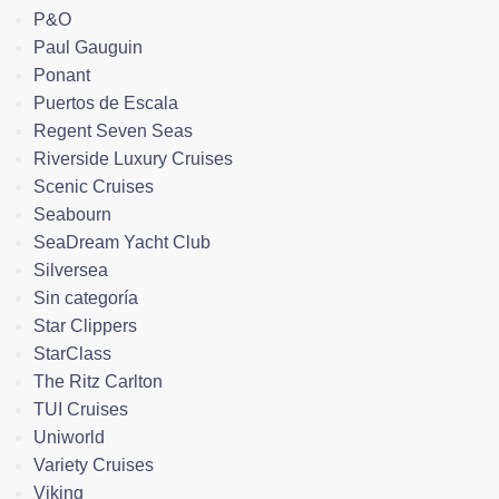
P&O
Paul Gauguin
Ponant
Puertos de Escala
Regent Seven Seas
Riverside Luxury Cruises
Scenic Cruises
Seabourn
SeaDream Yacht Club
Silversea
Sin categoría
Star Clippers
StarClass
The Ritz Carlton
TUI Cruises
Uniworld
Variety Cruises
Viking