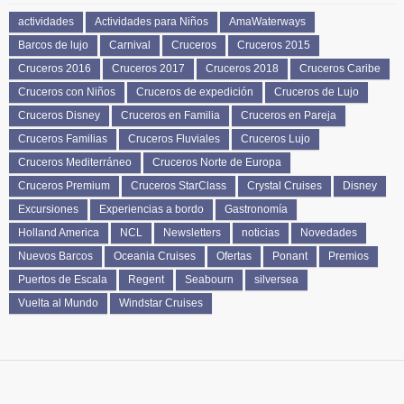
actividades
Actividades para Niños
AmaWaterways
Barcos de lujo
Carnival
Cruceros
Cruceros 2015
Cruceros 2016
Cruceros 2017
Cruceros 2018
Cruceros Caribe
Cruceros con Niños
Cruceros de expedición
Cruceros de Lujo
Cruceros Disney
Cruceros en Familia
Cruceros en Pareja
Cruceros Familias
Cruceros Fluviales
Cruceros Lujo
Cruceros Mediterráneo
Cruceros Norte de Europa
Cruceros Premium
Cruceros StarClass
Crystal Cruises
Disney
Excursiones
Experiencias a bordo
Gastronomía
Holland America
NCL
Newsletters
noticias
Novedades
Nuevos Barcos
Oceania Cruises
Ofertas
Ponant
Premios
Puertos de Escala
Regent
Seabourn
silversea
Vuelta al Mundo
Windstar Cruises