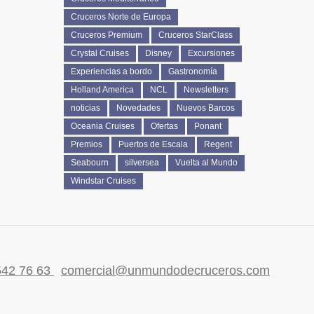
Cruceros Norte de Europa
Cruceros Premium
Cruceros StarClass
Crystal Cruises
Disney
Excursiones
Experiencias a bordo
Gastronomía
Holland America
NCL
Newsletters
noticias
Novedades
Nuevos Barcos
Oceania Cruises
Ofertas
Ponant
Premios
Puertos de Escala
Regent
Seabourn
silversea
Vuelta al Mundo
Windstar Cruises
542 76 63
comercial@unmundodecruceros.com