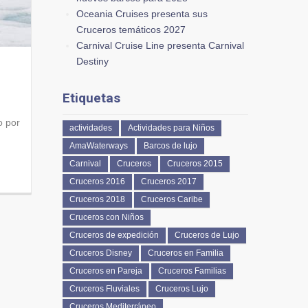
Oceania Cruises presenta sus
Cruceros temáticos 2027
Carnival Cruise Line presenta Carnival
Destiny
Etiquetas
o por
actividades
Actividades para Niños
AmaWaterways
Barcos de lujo
Carnival
Cruceros
Cruceros 2015
Cruceros 2016
Cruceros 2017
Cruceros 2018
Cruceros Caribe
Cruceros con Niños
Cruceros de expedición
Cruceros de Lujo
Cruceros Disney
Cruceros en Familia
Cruceros en Pareja
Cruceros Familias
Cruceros Fluviales
Cruceros Lujo
Cruceros Mediterráneo