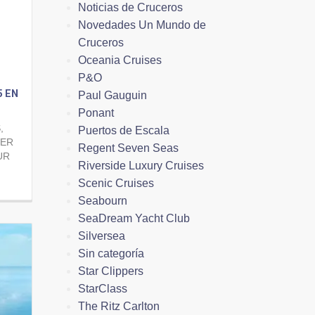
Noticias de Cruceros
Novedades Un Mundo de
Cruceros
Oceania Cruises
P&O
5 EN
Paul Gauguin
Ponant
,
Puertos de Escala
VER
Regent Seven Seas
UR
Riverside Luxury Cruises
Scenic Cruises
Seabourn
SeaDream Yacht Club
Silversea
Sin categoría
Star Clippers
StarClass
The Ritz Carlton