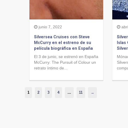
junio 7, 2022
abri
Silversea Cruises con Steve
Silve
McCurry en el estreno de su
Islas
película biográfica en España
Silve
El 3 de junio, se estrenó en España
Mónac
McCurry: The Pursuit of Colour un
Silver
retrato íntimo de...
compa
1
2
3
4
…
11
→