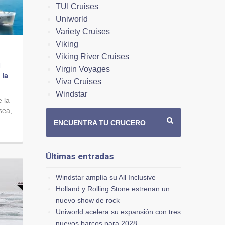
TUI Cruises
Uniworld
Variety Cruises
Viking
Viking River Cruises
l
Virgin Voyages
 la
Viva Cruises
Windstar
 la
sea,
ENCUENTRA TU CRUCERO
Últimas entradas
Windstar amplía su All Inclusive
Holland y Rolling Stone estrenan un
nuevo show de rock
Uniworld acelera su expansión con tres
nuevos barcos para 2028