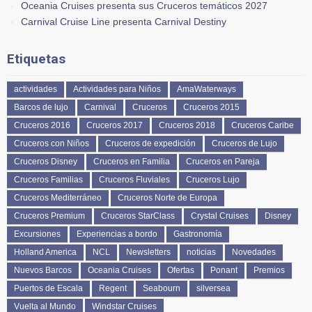
Oceania Cruises presenta sus Cruceros temáticos 2027
Carnival Cruise Line presenta Carnival Destiny
Etiquetas
actividades
Actividades para Niños
AmaWaterways
Barcos de lujo
Carnival
Cruceros
Cruceros 2015
Cruceros 2016
Cruceros 2017
Cruceros 2018
Cruceros Caribe
Cruceros con Niños
Cruceros de expedición
Cruceros de Lujo
Cruceros Disney
Cruceros en Familia
Cruceros en Pareja
Cruceros Familias
Cruceros Fluviales
Cruceros Lujo
Cruceros Mediterráneo
Cruceros Norte de Europa
Cruceros Premium
Cruceros StarClass
Crystal Cruises
Disney
Excursiones
Experiencias a bordo
Gastronomía
Holland America
NCL
Newsletters
noticias
Novedades
Nuevos Barcos
Oceania Cruises
Ofertas
Ponant
Premios
Puertos de Escala
Regent
Seabourn
silversea
Vuelta al Mundo
Windstar Cruises