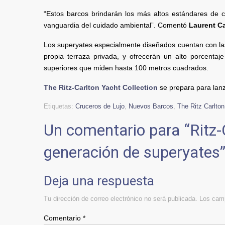
“Estos barcos brindarán los más altos estándares de 
vanguardia del cuidado ambiental”. Comentó
Laurent Ca
Los superyates especialmente diseñados cuentan con las
propia terraza privada, y ofrecerán un alto porcenta
superiores que miden hasta 100 metros cuadrados.
The Ritz-Carlton Yacht Collection
se prepara para lanz
Etiquetas:
Cruceros de Lujo
,
Nuevos Barcos
,
The Ritz Carlton
Un comentario para “
Ritz-
generación de superyates
Deja una respuesta
Tu dirección de correo electrónico no será publicada.
Los camp
Comentario
*