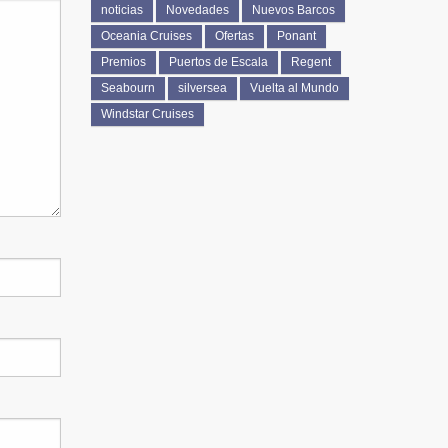
noticias
Novedades
Nuevos Barcos
Oceania Cruises
Ofertas
Ponant
Premios
Puertos de Escala
Regent
Seabourn
silversea
Vuelta al Mundo
Windstar Cruises