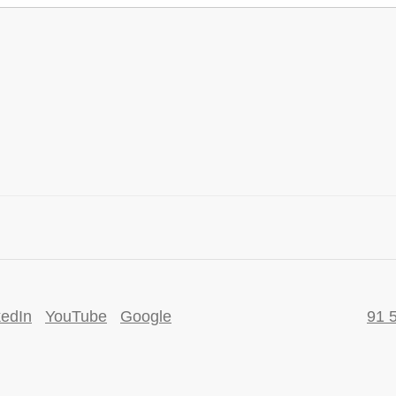
kedIn
YouTube
Google
91 