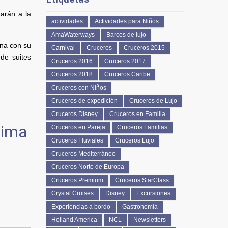
arán a la
actividades
Actividades para Niños
AmaWaterways
Barcos de lujo
una con su
Carnival
Cruceros
Cruceros 2015
de suites
Cruceros 2016
Cruceros 2017
Cruceros 2018
Cruceros Caribe
Cruceros con Niños
Cruceros de expedición
Cruceros de Lujo
Cruceros Disney
Cruceros en Familia
xima
Cruceros en Pareja
Cruceros Familias
Cruceros Fluviales
Cruceros Lujo
Cruceros Mediterráneo
Cruceros Norte de Europa
Cruceros Premium
Cruceros StarClass
Crystal Cruises
Disney
Excursiones
Experiencias a bordo
Gastronomía
Holland America
NCL
Newsletters