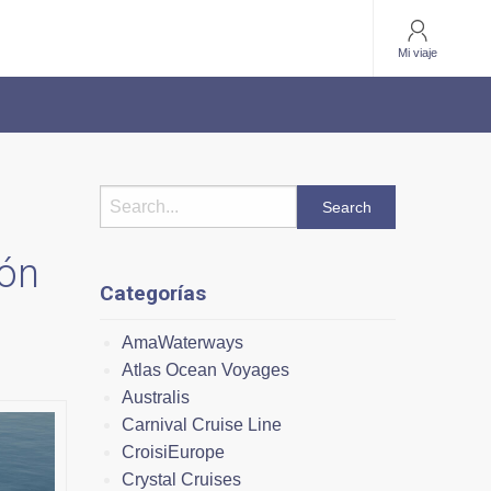
Mi viaje
ión
Categorías
AmaWaterways
Atlas Ocean Voyages
Australis
Carnival Cruise Line
CroisiEurope
Crystal Cruises