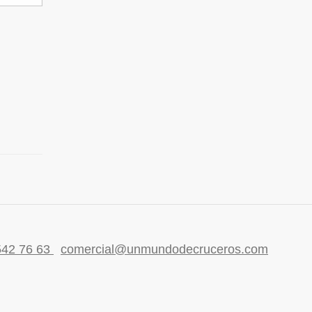
542 76 63
comercial@unmundodecruceros.com