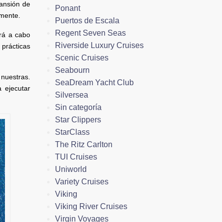
ansión de
Ponant
amente.
Puertos de Escala
Regent Seven Seas
ará a cabo
Riverside Luxury Cruises
 prácticas
Scenic Cruises
Seabourn
 nuestras.
SeaDream Yacht Club
 ejecutar
Silversea
Sin categoría
Star Clippers
StarClass
The Ritz Carlton
TUI Cruises
Uniworld
Variety Cruises
Viking
Viking River Cruises
Virgin Voyages