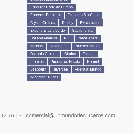
Cruceros Norte de Europa
Cruceros Premium
Cruceros StarClass
Crystal Cruises
Disney
Excursiones
Experiencias a bordo
Gastronomía
Holland America
NCL
Newsletters
noticias
Novedades
Nuevos Barcos
Oceania Cruises
Ofertas
Ponant
Premios
Puertos de Escala
Regent
Seabourn
silversea
Vuelta al Mundo
Windstar Cruises
542 76 63
comercial@unmundodecruceros.com