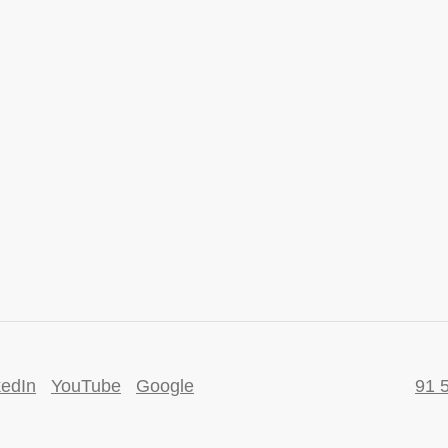
kedIn
YouTube
Google
91 