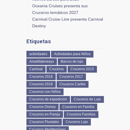
Oceania Cruises presenta sus
Cruceros temáticos 2027
Carnival Cruise Line presenta Carnival
Destiny
Etiquetas
actividades
Actividades para Niños
AmaWaterways
Barcos de lujo
Carnival
Cruceros
Cruceros 2015
Cruceros 2016
Cruceros 2017
Cruceros 2018
Cruceros Caribe
Cruceros con Niños
Cruceros de expedición
Cruceros de Lujo
Cruceros Disney
Cruceros en Familia
Cruceros en Pareja
Cruceros Familias
Cruceros Fluviales
Cruceros Lujo
Cruceros Mediterráneo