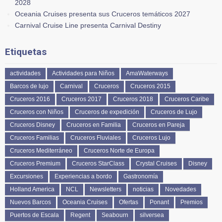
2028
Oceania Cruises presenta sus Cruceros temáticos 2027
Carnival Cruise Line presenta Carnival Destiny
Etiquetas
actividades
Actividades para Niños
AmaWaterways
Barcos de lujo
Carnival
Cruceros
Cruceros 2015
Cruceros 2016
Cruceros 2017
Cruceros 2018
Cruceros Caribe
Cruceros con Niños
Cruceros de expedición
Cruceros de Lujo
Cruceros Disney
Cruceros en Familia
Cruceros en Pareja
Cruceros Familias
Cruceros Fluviales
Cruceros Lujo
Cruceros Mediterráneo
Cruceros Norte de Europa
Cruceros Premium
Cruceros StarClass
Crystal Cruises
Disney
Excursiones
Experiencias a bordo
Gastronomía
Holland America
NCL
Newsletters
noticias
Novedades
Nuevos Barcos
Oceania Cruises
Ofertas
Ponant
Premios
Puertos de Escala
Regent
Seabourn
silversea