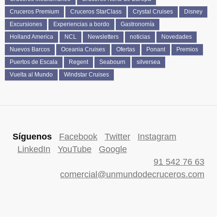
Cruceros Premium
Cruceros StarClass
Crystal Cruises
Disney
Excursiones
Experiencias a bordo
Gastronomía
Holland America
NCL
Newsletters
noticias
Novedades
Nuevos Barcos
Oceania Cruises
Ofertas
Ponant
Premios
Puertos de Escala
Regent
Seabourn
silversea
Vuelta al Mundo
Windstar Cruises
Síguenos
Facebook
Twitter
Instagram
LinkedIn
YouTube
Google
91 542 76 63
comercial@unmundodecruceros.com