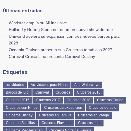
Últimas entradas
Windstar amplía su All Inclusive
Holland y Rolling Stone estrenan un nuevo show de rock
Uniworld acelera su expansión con tres nuevos barcos para
2028
Oceania Cruises presenta sus Cruceros temáticos 2027
Carnival Cruise Line presenta Carnival Destiny
Etiquetas
actividades
Actividades para Niños
AmaWaterways
Barcos de lujo
Carnival
Cruceros
Cruceros 2015
Cruceros 2016
Cruceros 2017
Cruceros 2018
Cruceros Caribe
Cruceros con Niños
Cruceros de expedición
Cruceros de Lujo
Cruceros Disney
Cruceros en Familia
Cruceros en Pareja
Cruceros Familias
Cruceros Fluviales
Cruceros Lujo
Cruceros Mediterráneo
Cruceros Norte de Europa