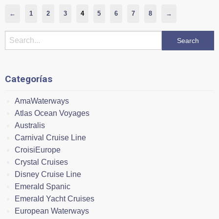
←
1
2
3
4
5
6
7
8
→
Categorías
AmaWaterways
Atlas Ocean Voyages
Australis
Carnival Cruise Line
CroisiEurope
Crystal Cruises
Disney Cruise Line
Emerald Spanic
Emerald Yacht Cruises
European Waterways