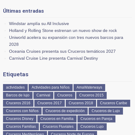
Últimas entradas
Windstar amplía su All Inclusive
Holland y Rolling Stone estrenan un nuevo show de rock
Uniworld acelera su expansión con tres nuevos barcos para
2028
Oceania Cruises presenta sus Cruceros temáticos 2027
Carnival Cruise Line presenta Carnival Destiny
Etiquetas
actividades
Actividades para Niños
AmaWaterways
Barcos de lujo
Carnival
Cruceros
Cruceros 2015
Cruceros 2016
Cruceros 2017
Cruceros 2018
Cruceros Caribe
Cruceros con Niños
Cruceros de expedición
Cruceros de Lujo
Cruceros Disney
Cruceros en Familia
Cruceros en Pareja
Cruceros Familias
Cruceros Fluviales
Cruceros Lujo
Cruceros Mediterráneo
Cruceros Norte de Europa