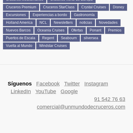
Cruceros Premium
Cruceros StarClass
Crystal Cruises
Disney
Excursiones
Experiencias a bordo
Gastronomía
Holland America
NCL
Newsletters
noticias
Novedades
Nuevos Barcos
Oceania Cruises
Ofertas
Ponant
Premios
Puertos de Escala
Regent
Seabourn
silversea
Vuelta al Mundo
Windstar Cruises
Síguenos
Facebook
Twitter
Instagram
LinkedIn
YouTube
Google
91 542 76 63
comercial@unmundodecruceros.com