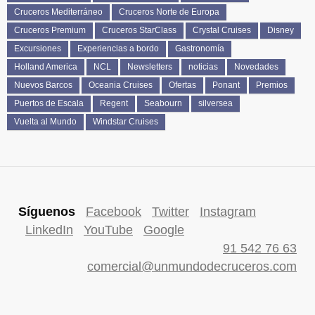
Cruceros Mediterráneo
Cruceros Norte de Europa
Cruceros Premium
Cruceros StarClass
Crystal Cruises
Disney
Excursiones
Experiencias a bordo
Gastronomía
Holland America
NCL
Newsletters
noticias
Novedades
Nuevos Barcos
Oceania Cruises
Ofertas
Ponant
Premios
Puertos de Escala
Regent
Seabourn
silversea
Vuelta al Mundo
Windstar Cruises
Síguenos
Facebook
Twitter
Instagram
LinkedIn
YouTube
Google
91 542 76 63
comercial@unmundodecruceros.com