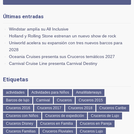
Últimas entradas
Windstar amplía su All Inclusive
Holland y Rolling Stone estrenan un nuevo show de rock
Uniworld acelera su expansión con tres nuevos barcos para
2028
Oceania Cruises presenta sus Cruceros temáticos 2027
Carnival Cruise Line presenta Carnival Destiny
Etiquetas
actividades
Actividades para Niños
AmaWaterways
Barcos de lujo
Carnival
Cruceros
Cruceros 2015
Cruceros 2016
Cruceros 2017
Cruceros 2018
Cruceros Caribe
Cruceros con Niños
Cruceros de expedición
Cruceros de Lujo
Cruceros Disney
Cruceros en Familia
Cruceros en Pareja
Cruceros Familias
Cruceros Fluviales
Cruceros Lujo