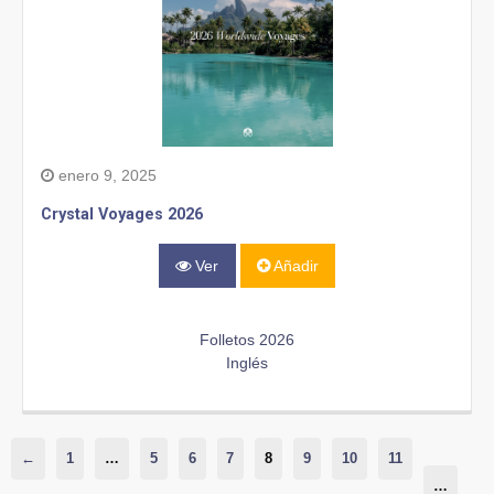
enero 9, 2025
Crystal Voyages 2026
Ver
Añadir
Folletos 2026
Inglés
←
1
…
5
6
7
8
9
10
11
…