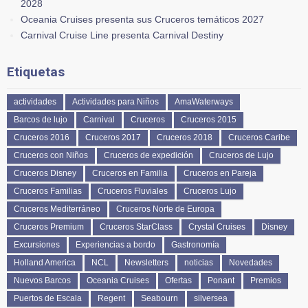
2028
Oceania Cruises presenta sus Cruceros temáticos 2027
Carnival Cruise Line presenta Carnival Destiny
Etiquetas
actividades
Actividades para Niños
AmaWaterways
Barcos de lujo
Carnival
Cruceros
Cruceros 2015
Cruceros 2016
Cruceros 2017
Cruceros 2018
Cruceros Caribe
Cruceros con Niños
Cruceros de expedición
Cruceros de Lujo
Cruceros Disney
Cruceros en Familia
Cruceros en Pareja
Cruceros Familias
Cruceros Fluviales
Cruceros Lujo
Cruceros Mediterráneo
Cruceros Norte de Europa
Cruceros Premium
Cruceros StarClass
Crystal Cruises
Disney
Excursiones
Experiencias a bordo
Gastronomía
Holland America
NCL
Newsletters
noticias
Novedades
Nuevos Barcos
Oceania Cruises
Ofertas
Ponant
Premios
Puertos de Escala
Regent
Seabourn
silversea