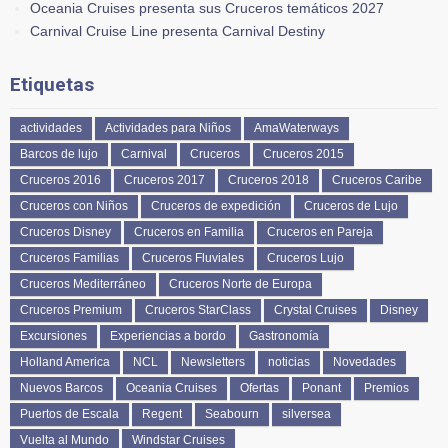
Oceania Cruises presenta sus Cruceros temáticos 2027
Carnival Cruise Line presenta Carnival Destiny
Etiquetas
actividades
Actividades para Niños
AmaWaterways
Barcos de lujo
Carnival
Cruceros
Cruceros 2015
Cruceros 2016
Cruceros 2017
Cruceros 2018
Cruceros Caribe
Cruceros con Niños
Cruceros de expedición
Cruceros de Lujo
Cruceros Disney
Cruceros en Familia
Cruceros en Pareja
Cruceros Familias
Cruceros Fluviales
Cruceros Lujo
Cruceros Mediterráneo
Cruceros Norte de Europa
Cruceros Premium
Cruceros StarClass
Crystal Cruises
Disney
Excursiones
Experiencias a bordo
Gastronomía
Holland America
NCL
Newsletters
noticias
Novedades
Nuevos Barcos
Oceania Cruises
Ofertas
Ponant
Premios
Puertos de Escala
Regent
Seabourn
silversea
Vuelta al Mundo
Windstar Cruises