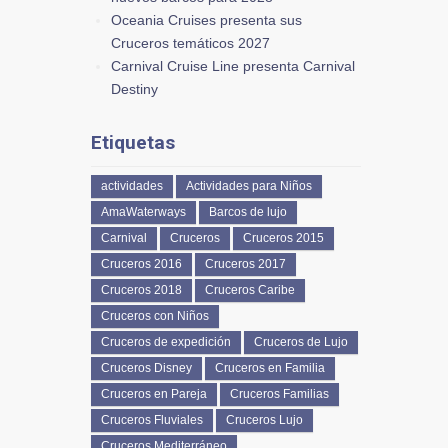
Oceania Cruises presenta sus
Cruceros temáticos 2027
Carnival Cruise Line presenta Carnival
Destiny
Etiquetas
actividades
Actividades para Niños
AmaWaterways
Barcos de lujo
Carnival
Cruceros
Cruceros 2015
Cruceros 2016
Cruceros 2017
Cruceros 2018
Cruceros Caribe
Cruceros con Niños
Cruceros de expedición
Cruceros de Lujo
Cruceros Disney
Cruceros en Familia
Cruceros en Pareja
Cruceros Familias
Cruceros Fluviales
Cruceros Lujo
Cruceros Mediterráneo