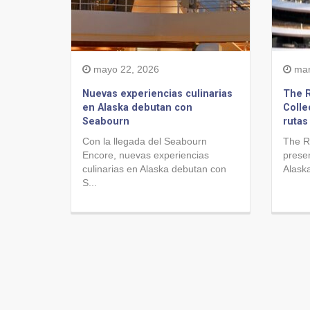
mayo 22, 2026
mar
Nuevas experiencias culinarias
The R
en Alaska debutan con
Colle
Seabourn
rutas
Con la llegada del Seabourn
The Ri
Encore, nuevas experiencias
presen
culinarias en Alaska debutan con
Alaska
S...