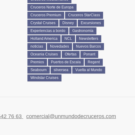
Cruceros Norte de Europa
Cruceros Premium
Cruceros StarClass
Crystal Cruises
Disney
Excursiones
Experiencias a bordo
Gastronomía
Holland America
NCL
Newsletters
noticias
Novedades
Nuevos Barcos
Oceania Cruises
Ofertas
Ponant
Premios
Puertos de Escala
Regent
Seabourn
silversea
Vuelta al Mundo
Windstar Cruises
542 76 63
comercial@unmundodecruceros.com