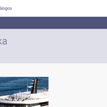
álogos
ka