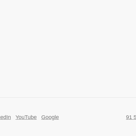
kedIn
YouTube
Google
91 