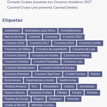
Oceania Cruises presenta sus Cruceros temáticos 2027
Carnival Cruise Line presenta Carnival Destiny
Etiquetas
actividades
Actividades para Niños
AmaWaterways
Barcos de lujo
Carnival
Cruceros
Cruceros 2015
Cruceros 2016
Cruceros 2017
Cruceros 2018
Cruceros Caribe
Cruceros con Niños
Cruceros de expedición
Cruceros de Lujo
Cruceros Disney
Cruceros en Familia
Cruceros en Pareja
Cruceros Familias
Cruceros Fluviales
Cruceros Lujo
Cruceros Mediterráneo
Cruceros Norte de Europa
Cruceros Premium
Cruceros StarClass
Crystal Cruises
Disney
Excursiones
Experiencias a bordo
Gastronomía
Holland America
NCL
Newsletters
noticias
Novedades
Nuevos Barcos
Oceania Cruises
Ofertas
Ponant
Premios
Puertos de Escala
Regent
Seabourn
silversea
Vuelta al Mundo
Windstar Cruises