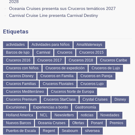
2028
Oceania Cruises presenta sus Cruceros temáticos 2027
Carnival Cruise Line presenta Carnival Destiny
Etiquetas
actividades
Actividades para Niños
AmaWaterways
Barcos de lujo
Carnival
Cruceros
Cruceros 2015
Cruceros 2016
Cruceros 2017
Cruceros 2018
Cruceros Caribe
Cruceros con Niños
Cruceros de expedición
Cruceros de Lujo
Cruceros Disney
Cruceros en Familia
Cruceros en Pareja
Cruceros Familias
Cruceros Fluviales
Cruceros Lujo
Cruceros Mediterráneo
Cruceros Norte de Europa
Cruceros Premium
Cruceros StarClass
Crystal Cruises
Disney
Excursiones
Experiencias a bordo
Gastronomía
Holland America
NCL
Newsletters
noticias
Novedades
Nuevos Barcos
Oceania Cruises
Ofertas
Ponant
Premios
Puertos de Escala
Regent
Seabourn
silversea