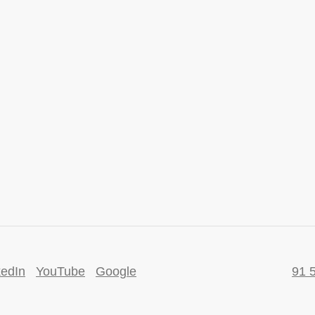
kedIn
YouTube
Google
91 