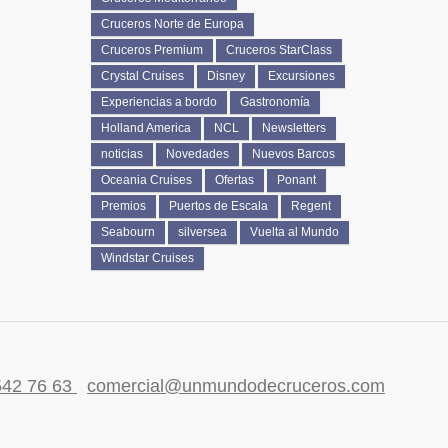
Cruceros Norte de Europa
Cruceros Premium
Cruceros StarClass
Crystal Cruises
Disney
Excursiones
Experiencias a bordo
Gastronomía
Holland America
NCL
Newsletters
noticias
Novedades
Nuevos Barcos
Oceania Cruises
Ofertas
Ponant
Premios
Puertos de Escala
Regent
Seabourn
silversea
Vuelta al Mundo
Windstar Cruises
542 76 63
comercial@unmundodecruceros.com