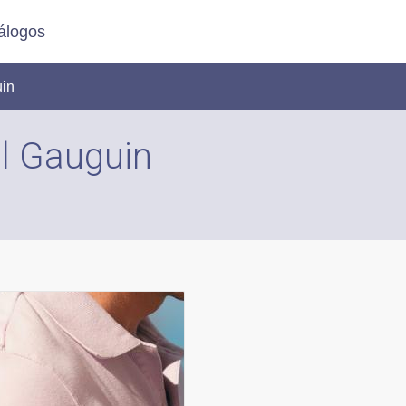
álogos
uin
l Gauguin