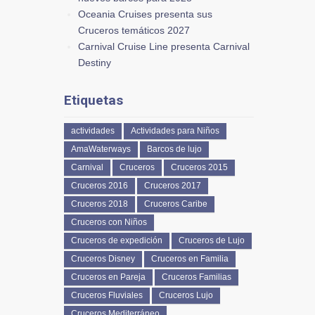
Oceania Cruises presenta sus
Cruceros temáticos 2027
Carnival Cruise Line presenta Carnival
Destiny
Etiquetas
actividades
Actividades para Niños
AmaWaterways
Barcos de lujo
Carnival
Cruceros
Cruceros 2015
Cruceros 2016
Cruceros 2017
Cruceros 2018
Cruceros Caribe
Cruceros con Niños
Cruceros de expedición
Cruceros de Lujo
Cruceros Disney
Cruceros en Familia
Cruceros en Pareja
Cruceros Familias
Cruceros Fluviales
Cruceros Lujo
Cruceros Mediterráneo