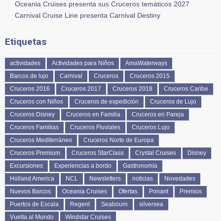
Oceania Cruises presenta sus Cruceros temáticos 2027
Carnival Cruise Line presenta Carnival Destiny
Etiquetas
actividades
Actividades para Niños
AmaWaterways
Barcos de lujo
Carnival
Cruceros
Cruceros 2015
Cruceros 2016
Cruceros 2017
Cruceros 2018
Cruceros Caribe
Cruceros con Niños
Cruceros de expedición
Cruceros de Lujo
Cruceros Disney
Cruceros en Familia
Cruceros en Pareja
Cruceros Familias
Cruceros Fluviales
Cruceros Lujo
Cruceros Mediterráneo
Cruceros Norte de Europa
Cruceros Premium
Cruceros StarClass
Crystal Cruises
Disney
Excursiones
Experiencias a bordo
Gastronomía
Holland America
NCL
Newsletters
noticias
Novedades
Nuevos Barcos
Oceania Cruises
Ofertas
Ponant
Premios
Puertos de Escala
Regent
Seabourn
silversea
Vuelta al Mundo
Windstar Cruises