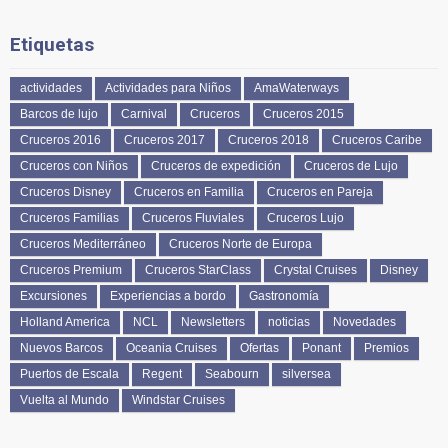
Etiquetas
actividades
Actividades para Niños
AmaWaterways
Barcos de lujo
Carnival
Cruceros
Cruceros 2015
Cruceros 2016
Cruceros 2017
Cruceros 2018
Cruceros Caribe
Cruceros con Niños
Cruceros de expedición
Cruceros de Lujo
Cruceros Disney
Cruceros en Familia
Cruceros en Pareja
Cruceros Familias
Cruceros Fluviales
Cruceros Lujo
Cruceros Mediterráneo
Cruceros Norte de Europa
Cruceros Premium
Cruceros StarClass
Crystal Cruises
Disney
Excursiones
Experiencias a bordo
Gastronomía
Holland America
NCL
Newsletters
noticias
Novedades
Nuevos Barcos
Oceania Cruises
Ofertas
Ponant
Premios
Puertos de Escala
Regent
Seabourn
silversea
Vuelta al Mundo
Windstar Cruises