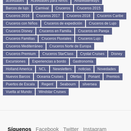
actividades
Actividades para Niños
AmaWaterways
Barcos de lujo
Carnival
Cruceros
Cruceros 2015
Cruceros 2016
Cruceros 2017
Cruceros 2018
Cruceros Caribe
Cruceros con Niños
Cruceros de expedición
Cruceros de Lujo
Cruceros Disney
Cruceros en Familia
Cruceros en Pareja
Cruceros Familias
Cruceros Fluviales
Cruceros Lujo
Cruceros Mediterráneo
Cruceros Norte de Europa
Cruceros Premium
Cruceros StarClass
Crystal Cruises
Disney
Excursiones
Experiencias a bordo
Gastronomía
Holland America
NCL
Newsletters
noticias
Novedades
Nuevos Barcos
Oceania Cruises
Ofertas
Ponant
Premios
Puertos de Escala
Regent
Seabourn
silversea
Vuelta al Mundo
Windstar Cruises
Síguenos
Facebook
Twitter
Instagram