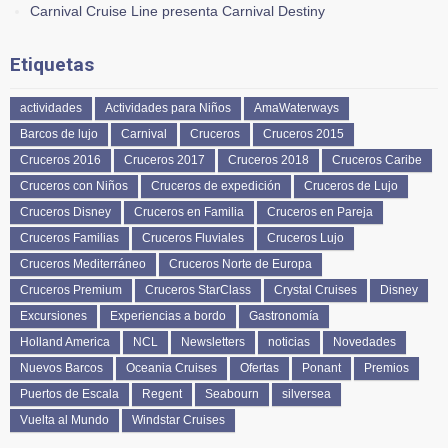
Carnival Cruise Line presenta Carnival Destiny
Etiquetas
actividades
Actividades para Niños
AmaWaterways
Barcos de lujo
Carnival
Cruceros
Cruceros 2015
Cruceros 2016
Cruceros 2017
Cruceros 2018
Cruceros Caribe
Cruceros con Niños
Cruceros de expedición
Cruceros de Lujo
Cruceros Disney
Cruceros en Familia
Cruceros en Pareja
Cruceros Familias
Cruceros Fluviales
Cruceros Lujo
Cruceros Mediterráneo
Cruceros Norte de Europa
Cruceros Premium
Cruceros StarClass
Crystal Cruises
Disney
Excursiones
Experiencias a bordo
Gastronomía
Holland America
NCL
Newsletters
noticias
Novedades
Nuevos Barcos
Oceania Cruises
Ofertas
Ponant
Premios
Puertos de Escala
Regent
Seabourn
silversea
Vuelta al Mundo
Windstar Cruises