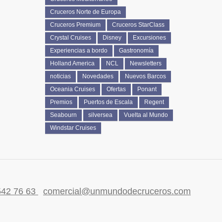
Cruceros Norte de Europa
Cruceros Premium
Cruceros StarClass
Crystal Cruises
Disney
Excursiones
Experiencias a bordo
Gastronomía
Holland America
NCL
Newsletters
noticias
Novedades
Nuevos Barcos
Oceania Cruises
Ofertas
Ponant
Premios
Puertos de Escala
Regent
Seabourn
silversea
Vuelta al Mundo
Windstar Cruises
542 76 63
comercial@unmundodecruceros.com