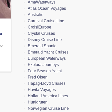
AmaWaterways
Atlas Ocean Voyages
Australis
Carnival Cruise Line
CroisiEurope
Crystal Cruises
ia
Disney Cruise Line
Emerald Spanic
no
Emerald Yacht Cruises
European Waterways
Explora Journeys
Four Season Yacht
Fred Olsen
Hapag-Lloyd Cruises
Havila Voyages
Holland America Lines
Hurtigruten
Norwegian Cruise Line