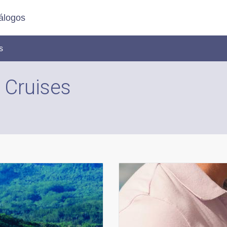
álogos
s
 Cruises