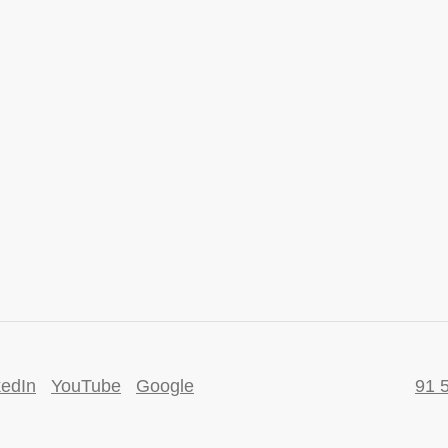
kedIn
YouTube
Google
91 