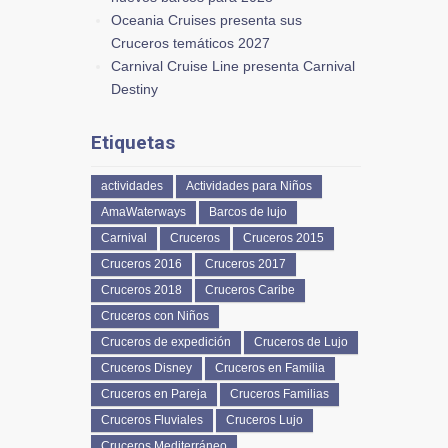
Oceania Cruises presenta sus
Cruceros temáticos 2027
Carnival Cruise Line presenta Carnival
Destiny
Etiquetas
actividades
Actividades para Niños
AmaWaterways
Barcos de lujo
Carnival
Cruceros
Cruceros 2015
Cruceros 2016
Cruceros 2017
Cruceros 2018
Cruceros Caribe
Cruceros con Niños
Cruceros de expedición
Cruceros de Lujo
Cruceros Disney
Cruceros en Familia
Cruceros en Pareja
Cruceros Familias
Cruceros Fluviales
Cruceros Lujo
Cruceros Mediterráneo