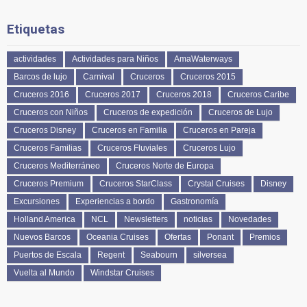
Etiquetas
actividades
Actividades para Niños
AmaWaterways
Barcos de lujo
Carnival
Cruceros
Cruceros 2015
Cruceros 2016
Cruceros 2017
Cruceros 2018
Cruceros Caribe
Cruceros con Niños
Cruceros de expedición
Cruceros de Lujo
Cruceros Disney
Cruceros en Familia
Cruceros en Pareja
Cruceros Familias
Cruceros Fluviales
Cruceros Lujo
Cruceros Mediterráneo
Cruceros Norte de Europa
Cruceros Premium
Cruceros StarClass
Crystal Cruises
Disney
Excursiones
Experiencias a bordo
Gastronomía
Holland America
NCL
Newsletters
noticias
Novedades
Nuevos Barcos
Oceania Cruises
Ofertas
Ponant
Premios
Puertos de Escala
Regent
Seabourn
silversea
Vuelta al Mundo
Windstar Cruises