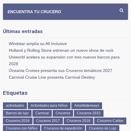
ENCUENTRA TU CRUCERO
Últimas entradas
Windstar amplía su All Inclusive
Holland y Rolling Stone estrenan un nuevo show de rock
Uniworld acelera su expansión con tres nuevos barcos para
2028
Oceania Cruises presenta sus Cruceros temáticos 2027
Carnival Cruise Line presenta Carnival Destiny
Etiquetas
actividades
Actividades para Niños
AmaWaterways
Barcos de lujo
Carnival
Cruceros
Cruceros 2015
Cruceros 2016
Cruceros 2017
Cruceros 2018
Cruceros Caribe
Cruceros con Niños
Cruceros de expedición
Cruceros de Lujo