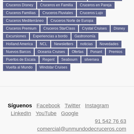
Cruceros Disney
Cruceros en Familia
Cruceros en Pareja
Cruceros Familias
Cruceros Fluviales
Cruceros Lujo
Cruceros Mediterráneo
Cruceros Norte de Europa
Cruceros Premium
Cruceros StarClass
Crystal Cruises
Disney
Excursiones
Experiencias a bordo
Gastronomía
Holland America
NCL
Newsletters
noticias
Novedades
Nuevos Barcos
Oceania Cruises
Ofertas
Ponant
Premios
Puertos de Escala
Regent
Seabourn
silversea
Vuelta al Mundo
Windstar Cruises
Síguenos
Facebook
Twitter
Instagram
LinkedIn
YouTube
Google
91 542 76 63
comercial@unmundodecruceros.com