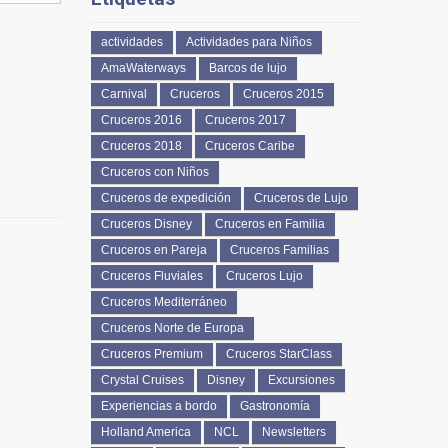
actividades
Actividades para Niños
AmaWaterways
Barcos de lujo
Carnival
Cruceros
Cruceros 2015
Cruceros 2016
Cruceros 2017
Cruceros 2018
Cruceros Caribe
Cruceros con Niños
Cruceros de expedición
Cruceros de Lujo
Cruceros Disney
Cruceros en Familia
Cruceros en Pareja
Cruceros Familias
Cruceros Fluviales
Cruceros Lujo
Cruceros Mediterráneo
Cruceros Norte de Europa
Cruceros Premium
Cruceros StarClass
Crystal Cruises
Disney
Excursiones
Experiencias a bordo
Gastronomía
Holland America
NCL
Newsletters