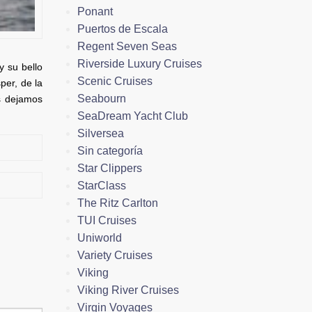
Ponant
Puertos de Escala
Regent Seven Seas
Riverside Luxury Cruises
y su bello
Scenic Cruises
per, de la
Seabourn
os dejamos
SeaDream Yacht Club
Silversea
Sin categoría
Star Clippers
StarClass
The Ritz Carlton
TUI Cruises
Uniworld
Variety Cruises
Viking
Viking River Cruises
Virgin Voyages