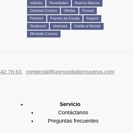
noticias
Novedades
Nuevos Barcos
Oceania Cruises
Ofertas
Ponant
Premios
Puertos de Escala
Regent
Seabourn
silversea
Vuelta al Mundo
Windstar Cruises
542 76 63
comercial@unmundodecruceros.com
Servicio
Contáctanos
Preguntas frecuentes