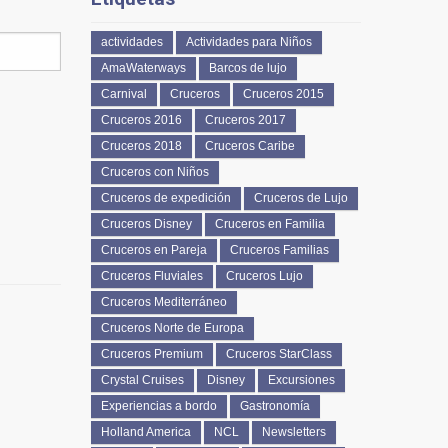
actividades
Actividades para Niños
AmaWaterways
Barcos de lujo
Carnival
Cruceros
Cruceros 2015
Cruceros 2016
Cruceros 2017
Cruceros 2018
Cruceros Caribe
Cruceros con Niños
Cruceros de expedición
Cruceros de Lujo
Cruceros Disney
Cruceros en Familia
Cruceros en Pareja
Cruceros Familias
Cruceros Fluviales
Cruceros Lujo
Cruceros Mediterráneo
Cruceros Norte de Europa
Cruceros Premium
Cruceros StarClass
Crystal Cruises
Disney
Excursiones
Experiencias a bordo
Gastronomía
Holland America
NCL
Newsletters