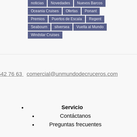
noticias
Novedades
Nuevos Barcos
Oceania Cruises
Ofertas
Ponant
Premios
Puertos de Escala
Regent
Seabourn
silversea
Vuelta al Mundo
Windstar Cruises
542 76 63
comercial@unmundodecruceros.com
Servicio
Contáctanos
Preguntas frecuentes