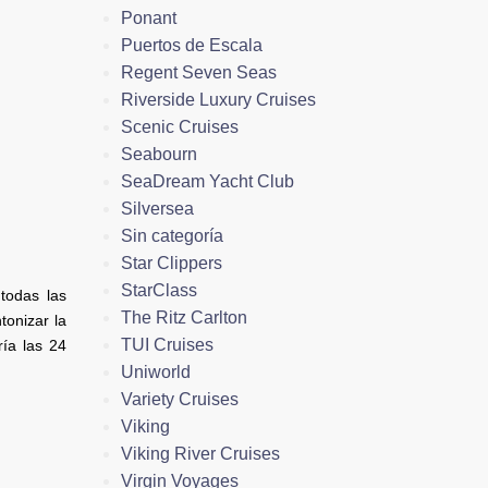
Ponant
Puertos de Escala
Regent Seven Seas
Riverside Luxury Cruises
Scenic Cruises
Seabourn
SeaDream Yacht Club
Silversea
Sin categoría
Star Clippers
StarClass
todas las
The Ritz Carlton
tonizar la
TUI Cruises
ría las 24
Uniworld
Variety Cruises
Viking
Viking River Cruises
Virgin Voyages