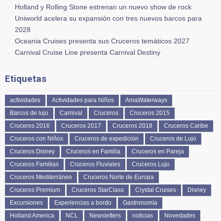
Holland y Rolling Stone estrenan un nuevo show de rock
Uniworld acelera su expansión con tres nuevos barcos para
2028
Oceania Cruises presenta sus Cruceros temáticos 2027
Carnival Cruise Line presenta Carnival Destiny
Etiquetas
actividades
Actividades para Niños
AmaWaterways
Barcos de lujo
Carnival
Cruceros
Cruceros 2015
Cruceros 2016
Cruceros 2017
Cruceros 2018
Cruceros Caribe
Cruceros con Niños
Cruceros de expedición
Cruceros de Lujo
Cruceros Disney
Cruceros en Familia
Cruceros en Pareja
Cruceros Familias
Cruceros Fluviales
Cruceros Lujo
Cruceros Mediterráneo
Cruceros Norte de Europa
Cruceros Premium
Cruceros StarClass
Crystal Cruises
Disney
Excursiones
Experiencias a bordo
Gastronomía
Holland America
NCL
Newsletters
noticias
Novedades