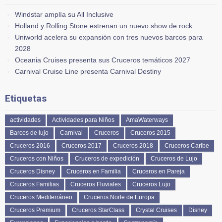
Windstar amplía su All Inclusive
Holland y Rolling Stone estrenan un nuevo show de rock
Uniworld acelera su expansión con tres nuevos barcos para
2028
Oceania Cruises presenta sus Cruceros temáticos 2027
Carnival Cruise Line presenta Carnival Destiny
Etiquetas
actividades
Actividades para Niños
AmaWaterways
Barcos de lujo
Carnival
Cruceros
Cruceros 2015
Cruceros 2016
Cruceros 2017
Cruceros 2018
Cruceros Caribe
Cruceros con Niños
Cruceros de expedición
Cruceros de Lujo
Cruceros Disney
Cruceros en Familia
Cruceros en Pareja
Cruceros Familias
Cruceros Fluviales
Cruceros Lujo
Cruceros Mediterráneo
Cruceros Norte de Europa
Cruceros Premium
Cruceros StarClass
Crystal Cruises
Disney