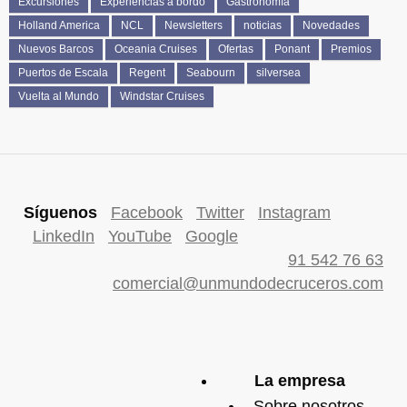
Excursiones
Experiencias a bordo
Gastronomía
Holland America
NCL
Newsletters
noticias
Novedades
Nuevos Barcos
Oceania Cruises
Ofertas
Ponant
Premios
Puertos de Escala
Regent
Seabourn
silversea
Vuelta al Mundo
Windstar Cruises
Síguenos
Facebook
Twitter
Instagram
LinkedIn
YouTube
Google
91 542 76 63
comercial@unmundodecruceros.com
La empresa
Sobre nosotros