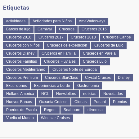
Etiquetas
actividades
Actividades para Niños
AmaWaterways
Barcos de lujo
Carnival
Cruceros
Cruceros 2015
Cruceros 2016
Cruceros 2017
Cruceros 2018
Cruceros Caribe
Cruceros con Niños
Cruceros de expedición
Cruceros de Lujo
Cruceros Disney
Cruceros en Familia
Cruceros en Pareja
Cruceros Familias
Cruceros Fluviales
Cruceros Lujo
Cruceros Mediterráneo
Cruceros Norte de Europa
Cruceros Premium
Cruceros StarClass
Crystal Cruises
Disney
Excursiones
Experiencias a bordo
Gastronomía
Holland America
NCL
Newsletters
noticias
Novedades
Nuevos Barcos
Oceania Cruises
Ofertas
Ponant
Premios
Puertos de Escala
Regent
Seabourn
silversea
Vuelta al Mundo
Windstar Cruises