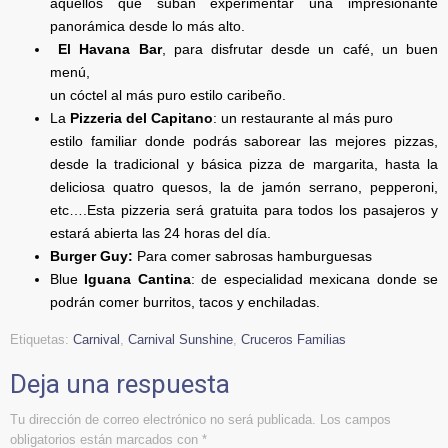
aquellos que suban experimentar una impresionante
panorámica desde lo más alto.
El Havana Bar
, para disfrutar desde un café, un buen
menú,
un cóctel al más puro estilo caribeño.
La
Pizzeria del Capitano
: un restaurante al más puro
estilo familiar donde podrás saborear las mejores pizzas,
desde la tradicional y básica pizza de margarita, hasta la
deliciosa quatro quesos, la de jamón serrano, pepperoni,
etc….Esta pizzeria será gratuita para todos los pasajeros y
estará abierta las 24 horas del día.
Burger Guy:
Para comer sabrosas hamburguesas
Blue
Iguana Cantina
: de especialidad mexicana donde se
podrán comer burritos, tacos y enchiladas.
Etiquetas:
Carnival
,
Carnival Sunshine
,
Cruceros Familias
Deja una respuesta
Tu dirección de correo electrónico no será publicada.
Los campos
obligatorios están marcados con
*