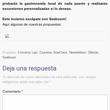
probarás la gastronomía local de cada puerto y realizaras
excursiones personalizadas si lo deseas.
Este invierno escápate con Seabourn!
Aquí algunas de nuestras propuestas:
Etiquetas:
Cruceros Lujo
,
Cruceros StarClass
,
Newsletters
,
Ofertas
,
Seabourn
Deja una respuesta
Tu dirección de correo electrónico no será publicada.
Los campos
obligatorios están marcados con
*
Comentario
*