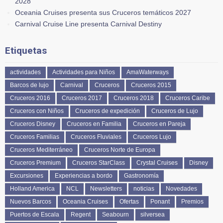
2028
Oceania Cruises presenta sus Cruceros temáticos 2027
Carnival Cruise Line presenta Carnival Destiny
Etiquetas
actividades
Actividades para Niños
AmaWaterways
Barcos de lujo
Carnival
Cruceros
Cruceros 2015
Cruceros 2016
Cruceros 2017
Cruceros 2018
Cruceros Caribe
Cruceros con Niños
Cruceros de expedición
Cruceros de Lujo
Cruceros Disney
Cruceros en Familia
Cruceros en Pareja
Cruceros Familias
Cruceros Fluviales
Cruceros Lujo
Cruceros Mediterráneo
Cruceros Norte de Europa
Cruceros Premium
Cruceros StarClass
Crystal Cruises
Disney
Excursiones
Experiencias a bordo
Gastronomía
Holland America
NCL
Newsletters
noticias
Novedades
Nuevos Barcos
Oceania Cruises
Ofertas
Ponant
Premios
Puertos de Escala
Regent
Seabourn
silversea