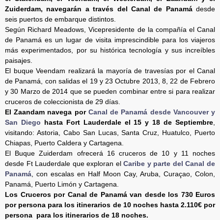
Zuiderdam, navegarán a través del Canal de Panamá
desde
seis puertos de embarque distintos.
Según Richard Meadows, Vicepresidente de la compañía el Canal
de Panamá es un lugar de visita imprescindible para los viajeros
más experimentados, por su histórica tecnología y sus increíbles
paisajes.
El buque Veendam realizará la mayoría de travesías por el Canal
de Panamá, con salidas el 19 y 23 Octubre 2013, 8, 22 de Febrero
y 30 Marzo de 2014 que se pueden combinar entre si para realizar
cruceros de coleccionista de 29 días.
El Zaandam navega por
Canal de Panamá desde Vancouver y
San Diego
hasta Fort Lauderdale el 15 y 18 de Septiembre
,
visitando: Astoria, Cabo San Lucas, Santa Cruz, Huatulco, Puerto
Chiapas, Puerto Caldera y Cartagena.
El Buque Zuiderdam ofrecerá 16 cruceros de 10 y 11 noches
desde Ft Lauderdale que exploran el
Caribe y parte del Canal de
Panamá
, con escalas en Half Moon Cay, Aruba, Curaçao, Colon,
Panamá, Puerto Limón y Cartagena.
Los Cruceros por Canal de Panamá van desde los 730 Euros
por persona para los itinerarios de 10 noches hasta 2.110€ por
persona para los itinerarios de 18 noches.