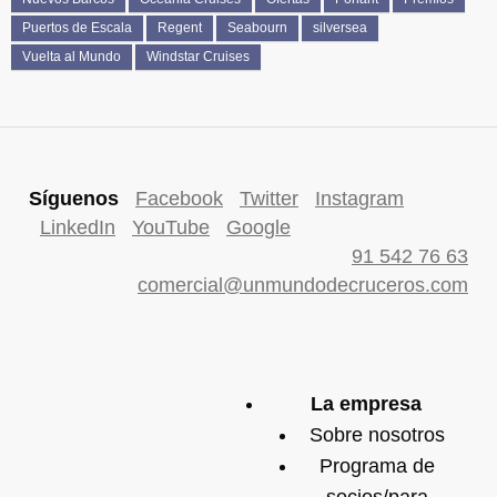
Puertos de Escala
Regent
Seabourn
silversea
Vuelta al Mundo
Windstar Cruises
Síguenos
Facebook
Twitter
Instagram
LinkedIn
YouTube
Google
91 542 76 63
comercial@unmundodecruceros.com
La empresa
Sobre nosotros
Programa de
socios/para