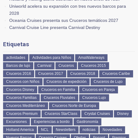
Uniworld acelera su expansión con tres nuevos barcos para
2028
Oceania Cruises presenta sus Cruceros temáticos 2027
Carnival Cruise Line presenta Carnival Destiny
Etiquetas
actividades
Actividades para Niños
AmaWaterways
Barcos de lujo
Carnival
Cruceros
Cruceros 2015
Cruceros 2016
Cruceros 2017
Cruceros 2018
Cruceros Caribe
Cruceros con Niños
Cruceros de expedición
Cruceros de Lujo
Cruceros Disney
Cruceros en Familia
Cruceros en Pareja
Cruceros Familias
Cruceros Fluviales
Cruceros Lujo
Cruceros Mediterráneo
Cruceros Norte de Europa
Cruceros Premium
Cruceros StarClass
Crystal Cruises
Disney
Excursiones
Experiencias a bordo
Gastronomía
Holland America
NCL
Newsletters
noticias
Novedades
Nuevos Barcos
Oceania Cruises
Ofertas
Ponant
Premios