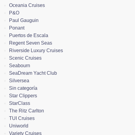
Oceania Cruises
P&O
Paul Gauguin
Ponant
Puertos de Escala
Regent Seven Seas
Riverside Luxury Cruises
Scenic Cruises
Seabourn
SeaDream Yacht Club
Silversea
Sin categoría
Star Clippers
StarClass
The Ritz Carlton
TUI Cruises
Uniworld
Variety Cruises