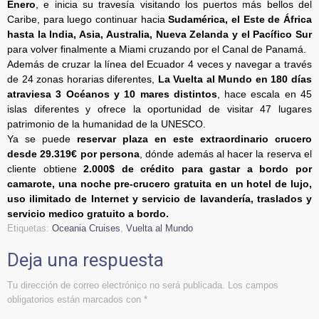
Enero
, e inicia su travesía visitando los puertos más bellos del
Caribe, para luego continuar hacia
Sudamérica, el Este de África
hasta la India, Asia, Australia, Nueva Zelanda y el Pacífico Sur
para volver finalmente a Miami cruzando por el Canal de Panamá.
Además de cruzar la línea del Ecuador 4 veces y navegar a través
de 24 zonas horarias diferentes,
La Vuelta al Mundo en 180 días
atraviesa 3 Océanos y 10 mares distintos
, hace escala en 45
islas diferentes y ofrece la oportunidad de visitar 47 lugares
patrimonio de la humanidad de la UNESCO.
Ya se puede
reservar plaza en este extraordinario crucero
desde 29.319€ por persona
, dónde además al hacer la reserva el
cliente obtiene
2.000$ de crédito para gastar a bordo por
camarote, una noche pre-crucero gratuita en un hotel de lujo,
uso ilimitado de Internet y servicio de lavandería, traslados y
servicio medico gratuito a bordo.
Etiquetas:
Oceania Cruises
,
Vuelta al Mundo
Deja una respuesta
Tu dirección de correo electrónico no será publicada.
Los campos
obligatorios están marcados con
*