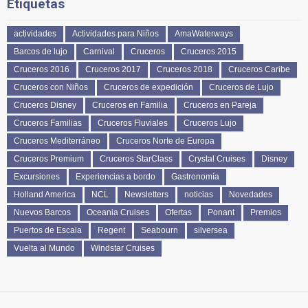
Etiquetas
actividades
Actividades para Niños
AmaWaterways
Barcos de lujo
Carnival
Cruceros
Cruceros 2015
Cruceros 2016
Cruceros 2017
Cruceros 2018
Cruceros Caribe
Cruceros con Niños
Cruceros de expedición
Cruceros de Lujo
Cruceros Disney
Cruceros en Familia
Cruceros en Pareja
Cruceros Familias
Cruceros Fluviales
Cruceros Lujo
Cruceros Mediterráneo
Cruceros Norte de Europa
Cruceros Premium
Cruceros StarClass
Crystal Cruises
Disney
Excursiones
Experiencias a bordo
Gastronomía
Holland America
NCL
Newsletters
noticias
Novedades
Nuevos Barcos
Oceania Cruises
Ofertas
Ponant
Premios
Puertos de Escala
Regent
Seabourn
silversea
Vuelta al Mundo
Windstar Cruises