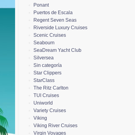
Ponant
Puertos de Escala
Regent Seven Seas
Riverside Luxury Cruises
Scenic Cruises
Seabourn
SeaDream Yacht Club
Silversea
Sin categoría
Star Clippers
StarClass
The Ritz Carlton
TUI Cruises
Uniworld
Variety Cruises
Viking
Viking River Cruises
Virgin Voyages