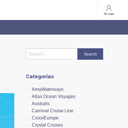
Mi viaje
Categorías
AmaWaterways
Atlas Ocean Voyages
Australis
Carnival Cruise Line
CroisiEurope
Crystal Cruises