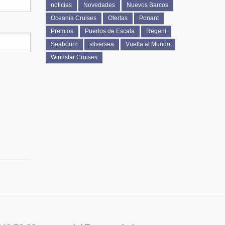
noticias
Novedades
Nuevos Barcos
Oceania Cruises
Ofertas
Ponant
Premios
Puertos de Escala
Regent
Seabourn
silversea
Vuelta al Mundo
Windstar Cruises