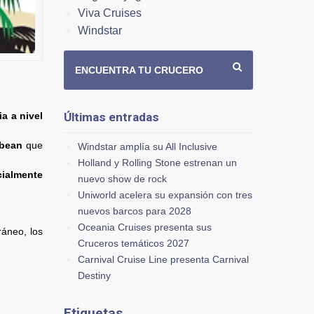
Viva Cruises
Windstar
ENCUENTRA TU CRUCERO
Últimas entradas
ia a nivel
bbean
que
Windstar amplía su All Inclusive
Holland y Rolling Stone estrenan un
ialmente
nuevo show de rock
Uniworld acelera su expansión con tres
nuevos barcos para 2028
Oceania Cruises presenta sus
ráneo, los
Cruceros temáticos 2027
Carnival Cruise Line presenta Carnival
Destiny
Etiquetas