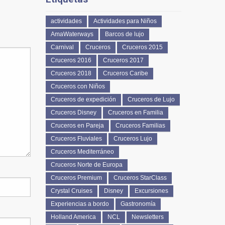
actividades
Actividades para Niños
AmaWaterways
Barcos de lujo
Carnival
Cruceros
Cruceros 2015
Cruceros 2016
Cruceros 2017
Cruceros 2018
Cruceros Caribe
Cruceros con Niños
Cruceros de expedición
Cruceros de Lujo
Cruceros Disney
Cruceros en Familia
Cruceros en Pareja
Cruceros Familias
Cruceros Fluviales
Cruceros Lujo
Cruceros Mediterráneo
Cruceros Norte de Europa
Cruceros Premium
Cruceros StarClass
Crystal Cruises
Disney
Excursiones
Experiencias a bordo
Gastronomía
Holland America
NCL
Newsletters