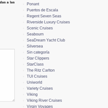
das a las
Ponant
Puertos de Escala
Regent Seven Seas
Riverside Luxury Cruises
Scenic Cruises
Seabourn
SeaDream Yacht Club
Silversea
Sin categoría
Star Clippers
StarClass
The Ritz Carlton
TUI Cruises
Uniworld
Variety Cruises
Viking
Viking River Cruises
Virgin Voyages