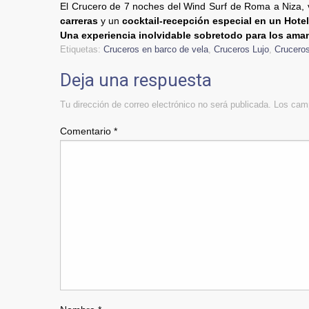
El Crucero de 7 noches del Wind Surf de Roma a Niza, vi
carreras
y un
cocktail-recepción especial en un Hotel
Una experiencia inolvidable sobretodo para los aman
Etiquetas:
Cruceros en barco de vela
,
Cruceros Lujo
,
Crucero
Deja una respuesta
Tu dirección de correo electrónico no será publicada.
Los camp
Comentario
*