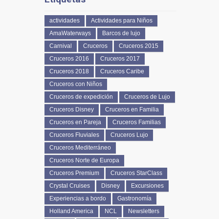
actividades
Actividades para Niños
AmaWaterways
Barcos de lujo
Carnival
Cruceros
Cruceros 2015
Cruceros 2016
Cruceros 2017
Cruceros 2018
Cruceros Caribe
Cruceros con Niños
Cruceros de expedición
Cruceros de Lujo
Cruceros Disney
Cruceros en Familia
Cruceros en Pareja
Cruceros Familias
Cruceros Fluviales
Cruceros Lujo
Cruceros Mediterráneo
Cruceros Norte de Europa
Cruceros Premium
Cruceros StarClass
Crystal Cruises
Disney
Excursiones
Experiencias a bordo
Gastronomía
Holland America
NCL
Newsletters