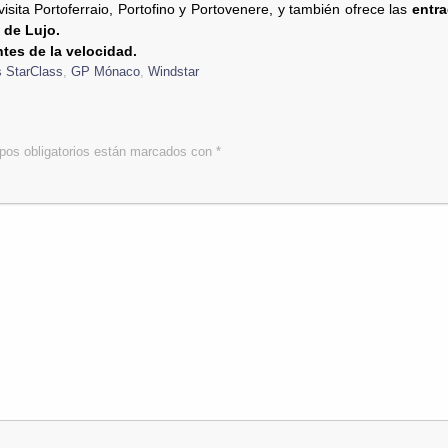
sita Portoferraio, Portofino y Portovenere, y también ofrece las
entra
 de Lujo.
tes de la velocidad.
s StarClass
,
GP Mónaco
,
Windstar
os obligatorios están marcados con
*