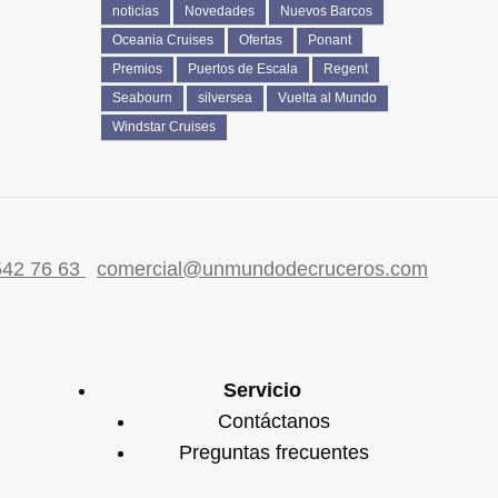
noticias
Novedades
Nuevos Barcos
Oceania Cruises
Ofertas
Ponant
Premios
Puertos de Escala
Regent
Seabourn
silversea
Vuelta al Mundo
Windstar Cruises
542 76 63
comercial@unmundodecruceros.com
Servicio
Contáctanos
Preguntas frecuentes