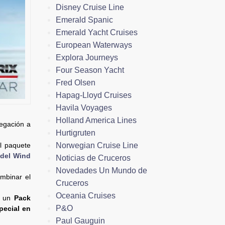
Disney Cruise Line
Emerald Spanic
Emerald Yacht Cruises
European Waterways
Explora Journeys
Four Season Yacht
Fred Olsen
Hapag-Lloyd Cruises
Havila Voyages
Holland America Lines
vegación a
Hurtigruten
Norwegian Cruise Line
el paquete
 del Wind
Noticias de Cruceros
Novedades Un Mundo de
mbinar el
Cruceros
Oceania Cruises
ce un
Pack
P&O
pecial en
Paul Gauguin