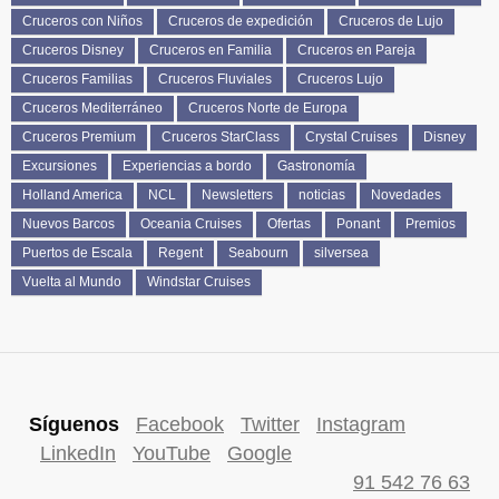
Cruceros con Niños
Cruceros de expedición
Cruceros de Lujo
Cruceros Disney
Cruceros en Familia
Cruceros en Pareja
Cruceros Familias
Cruceros Fluviales
Cruceros Lujo
Cruceros Mediterráneo
Cruceros Norte de Europa
Cruceros Premium
Cruceros StarClass
Crystal Cruises
Disney
Excursiones
Experiencias a bordo
Gastronomía
Holland America
NCL
Newsletters
noticias
Novedades
Nuevos Barcos
Oceania Cruises
Ofertas
Ponant
Premios
Puertos de Escala
Regent
Seabourn
silversea
Vuelta al Mundo
Windstar Cruises
Síguenos
Facebook
Twitter
Instagram
LinkedIn
YouTube
Google
91 542 76 63