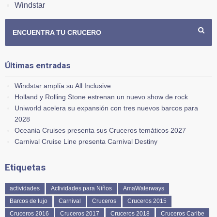
Windstar
ENCUENTRA TU CRUCERO
Últimas entradas
Windstar amplía su All Inclusive
Holland y Rolling Stone estrenan un nuevo show de rock
Uniworld acelera su expansión con tres nuevos barcos para
2028
Oceania Cruises presenta sus Cruceros temáticos 2027
Carnival Cruise Line presenta Carnival Destiny
Etiquetas
actividades
Actividades para Niños
AmaWaterways
Barcos de lujo
Carnival
Cruceros
Cruceros 2015
Cruceros 2016
Cruceros 2017
Cruceros 2018
Cruceros Caribe