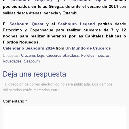
posicionados en Islas Griegas durante el verano
de 2014
con
salidas desda Atenas, Venecia y Estambul.
El
Seabourn Quest
y el
Seabourn Legend
partirán desde
Estocolmo y Copenhague para realizar
cruceros de 7 y 12
noches para realizar itinerarios por las Capitales bálticas o
Fiordos Noruegos.
Calendario Seabourn 2014
from
Un Mundo de Cruceros
Etiquetas:
Cruceros Lujo
,
Cruceros StarClass
,
Folletos
,
noticias
,
Novedades
,
Seabourn
Deja una respuesta
Tu dirección de correo electrónico no será publicada.
Los campos
obligatorios están marcados con
*
Comentario
*