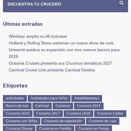
ENCUENTRA TU CRUCERO
Últimas entradas
Windstar amplía su All Inclusive
Holland y Rolling Stone estrenan un nuevo show de rock
Uniworld acelera su expansión con tres nuevos barcos para
2028
Oceania Cruises presenta sus Cruceros temáticos 2027
Carnival Cruise Line presenta Carnival Destiny
Etiquetas
actividades
Actividades para Niños
AmaWaterways
Barcos de lujo
Carnival
Cruceros
Cruceros 2015
Cruceros 2016
Cruceros 2017
Cruceros 2018
Cruceros Caribe
Cruceros con Niños
Cruceros de expedición
Cruceros de Lujo
Cruceros Disney
Cruceros en Familia
Cruceros en Pareja