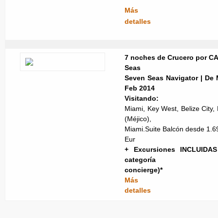
Más
detalles
7 noches de Crucero por C
Seas
Seven Seas Navigator | De M
Feb 2014
Visitando:
Miami, Key West, Belize City
(Méjico),
Miami.Suite Balcón desde 1.6
Eur
+ Excursiones INCLUIDA
categoría
concierge)*
Más
detalles