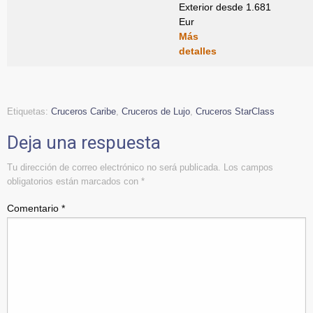
Exterior desde 1.681
Eur
Más
detalles
Etiquetas:
Cruceros Caribe
,
Cruceros de Lujo
,
Cruceros StarClass
Deja una respuesta
Tu dirección de correo electrónico no será publicada.
Los campos
obligatorios están marcados con
*
Comentario
*