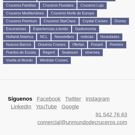
Cruceros Familias
Cruceros Fluviales
Cruceros Lujo
Cruceros Mediterráneo
Cruceros Norte de Europa
Cruceros Premium
Cruceros StarClass
Crystal Cruises
Disney
Excursiones
Experiencias a bordo
Gastronomía
Holland America
NCL
Newsletters
noticias
Novedades
Nuevos Barcos
Oceania Cruises
Ofertas
Ponant
Premios
Puertos de Escala
Regent
Seabourn
silversea
Vuelta al Mundo
Windstar Cruises
Síguenos
Facebook
Twitter
Instagram
LinkedIn
YouTube
Google
91 542 76 63
comercial@unmundodecruceros.com