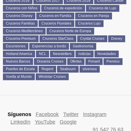
Cruceros 2016
Cruceros 2017
Cruceros 2018
Cruceros Caribe
Cruceros con Niños
Cruceros de expedición
Cruceros de Lujo
Cruceros Disney
Cruceros en Familia
Cruceros en Pareja
Cruceros Familias
Cruceros Fluviales
Cruceros Lujo
Cruceros Mediterráneo
Cruceros Norte de Europa
Cruceros Premium
Cruceros StarClass
Crystal Cruises
Disney
Excursiones
Experiencias a bordo
Gastronomía
Holland America
NCL
Newsletters
noticias
Novedades
Nuevos Barcos
Oceania Cruises
Ofertas
Ponant
Premios
Puertos de Escala
Regent
Seabourn
silversea
Vuelta al Mundo
Windstar Cruises
Síguenos
Facebook
Twitter
Instagram
LinkedIn
YouTube
Google
91 542 76 63