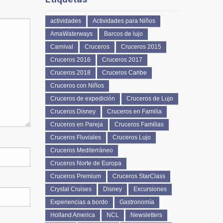
actividades
Actividades para Niños
AmaWaterways
Barcos de lujo
Carnival
Cruceros
Cruceros 2015
Cruceros 2016
Cruceros 2017
Cruceros 2018
Cruceros Caribe
Cruceros con Niños
Cruceros de expedición
Cruceros de Lujo
Cruceros Disney
Cruceros en Familia
Cruceros en Pareja
Cruceros Familias
Cruceros Fluviales
Cruceros Lujo
Cruceros Mediterráneo
Cruceros Norte de Europa
Cruceros Premium
Cruceros StarClass
Crystal Cruises
Disney
Excursiones
Experiencias a bordo
Gastronomía
Holland America
NCL
Newsletters