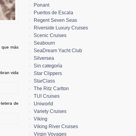
Ponant
Puertos de Escala
Regent Seven Seas
Riverside Luxury Cruises
Scenic Cruises
Seabourn
os que más
SeaDream Yacht Club
Silversea
Sin categoría
obran vida
Star Clippers
StarClass
The Ritz Carlton
TUI Cruises
-tetera de
Uniworld
Variety Cruises
Viking
Viking River Cruises
Virgin Voyages