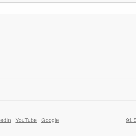
kedIn
YouTube
Google
91 