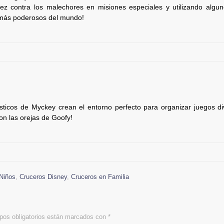
z contra los malechores en misiones especiales y utilizando algun
 más poderosos del mundo!
ísticos de Myckey crean el entorno perfecto para organizar juegos di
on las orejas de Goofy!
Niños
,
Cruceros Disney
,
Cruceros en Familia
os obligatorios están marcados con
*