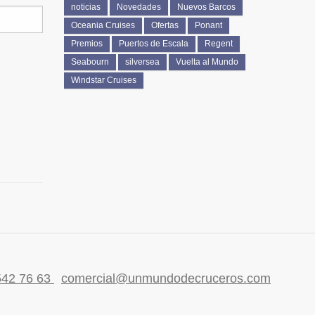
noticias
Novedades
Nuevos Barcos
Oceania Cruises
Ofertas
Ponant
Premios
Puertos de Escala
Regent
Seabourn
silversea
Vuelta al Mundo
Windstar Cruises
542 76 63
comercial@unmundodecruceros.com