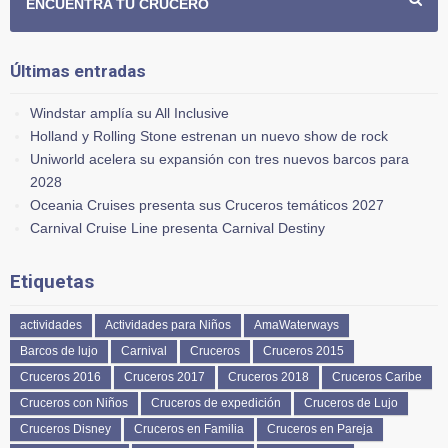
ENCUENTRA TU CRUCERO
Últimas entradas
Windstar amplía su All Inclusive
Holland y Rolling Stone estrenan un nuevo show de rock
Uniworld acelera su expansión con tres nuevos barcos para
2028
Oceania Cruises presenta sus Cruceros temáticos 2027
Carnival Cruise Line presenta Carnival Destiny
Etiquetas
actividades
Actividades para Niños
AmaWaterways
Barcos de lujo
Carnival
Cruceros
Cruceros 2015
Cruceros 2016
Cruceros 2017
Cruceros 2018
Cruceros Caribe
Cruceros con Niños
Cruceros de expedición
Cruceros de Lujo
Cruceros Disney
Cruceros en Familia
Cruceros en Pareja