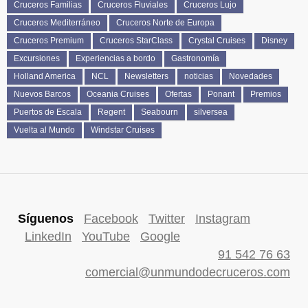
Cruceros Familias
Cruceros Fluviales
Cruceros Lujo
Cruceros Mediterráneo
Cruceros Norte de Europa
Cruceros Premium
Cruceros StarClass
Crystal Cruises
Disney
Excursiones
Experiencias a bordo
Gastronomía
Holland America
NCL
Newsletters
noticias
Novedades
Nuevos Barcos
Oceania Cruises
Ofertas
Ponant
Premios
Puertos de Escala
Regent
Seabourn
silversea
Vuelta al Mundo
Windstar Cruises
Síguenos
Facebook
Twitter
Instagram
LinkedIn
YouTube
Google
91 542 76 63
comercial@unmundodecruceros.com