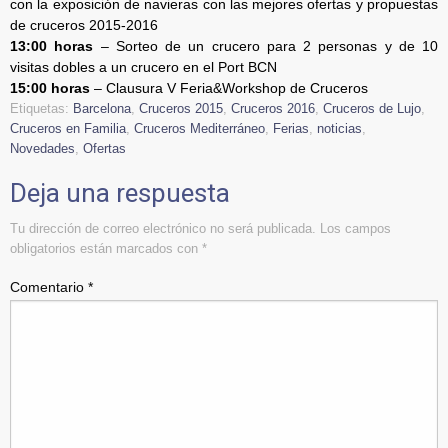
con la exposición de navieras con las mejores ofertas y propuestas
de cruceros 2015-2016
13:00 horas
– Sorteo de un crucero para 2 personas y de 10
visitas dobles a un crucero en el Port BCN
15:00 horas
– Clausura V Feria&Workshop de Cruceros
Etiquetas:
Barcelona
,
Cruceros 2015
,
Cruceros 2016
,
Cruceros de Lujo
,
Cruceros en Familia
,
Cruceros Mediterráneo
,
Ferias
,
noticias
,
Novedades
,
Ofertas
Deja una respuesta
Tu dirección de correo electrónico no será publicada.
Los campos
obligatorios están marcados con
*
Comentario
*