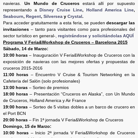
navieras.
Un Mundo de Cruceros
estará allí por supuesto
representando a
Disney Cruise Line
,
Holland America Line
,
Seabourn
,
Regent
,
Silversea
y
Crystal
.
Para acceder gratuitamente a esta feria, se pueden
descargar las
invitaciones
– tanto para visitantes como para profesionales del
sector turístico en general-,
registrándose y solicitándolas AQUÍ
Programa V Feria&Workshop de Cruceros – Barcelona 2015
Sábado, 14 de Marzo:
10:00 horas
– Inauguración V Feria&Workshop de Cruceros con la
exposición de navieras con las mejores ofertas y propuestas de
cruceros 2015-2016
11:00 horas
– Encuentro V Cruise & Tourism Networking en la
Cafeteria del Salón (solo profesionales)
13:00 horas
– Sorteo de premios
18:00 horas
– Presentación “Cruceros en Alaska”, con Un Mundo
de Cruceros, Holland America y Air France
19:00 horas
– Sorteo de 5 visitas dobles a un barco de crucero en
el Port BCN
20:00 horas
– Fin 1ª jornada V Feria&Workshop de Cruceros
Domingo, 15 de Marzo:
10:00 horas
– Inicio 2ª jornada V Feria&Workshop de Cruceros