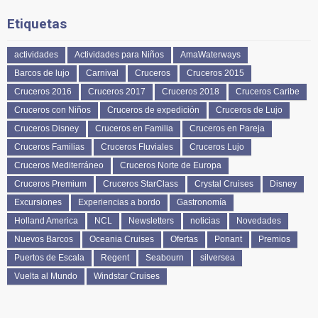
Etiquetas
actividades
Actividades para Niños
AmaWaterways
Barcos de lujo
Carnival
Cruceros
Cruceros 2015
Cruceros 2016
Cruceros 2017
Cruceros 2018
Cruceros Caribe
Cruceros con Niños
Cruceros de expedición
Cruceros de Lujo
Cruceros Disney
Cruceros en Familia
Cruceros en Pareja
Cruceros Familias
Cruceros Fluviales
Cruceros Lujo
Cruceros Mediterráneo
Cruceros Norte de Europa
Cruceros Premium
Cruceros StarClass
Crystal Cruises
Disney
Excursiones
Experiencias a bordo
Gastronomía
Holland America
NCL
Newsletters
noticias
Novedades
Nuevos Barcos
Oceania Cruises
Ofertas
Ponant
Premios
Puertos de Escala
Regent
Seabourn
silversea
Vuelta al Mundo
Windstar Cruises