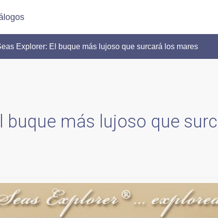
álogos
s Explorer: El buque más lujoso que surcará los mares
El buque más lujoso que sur