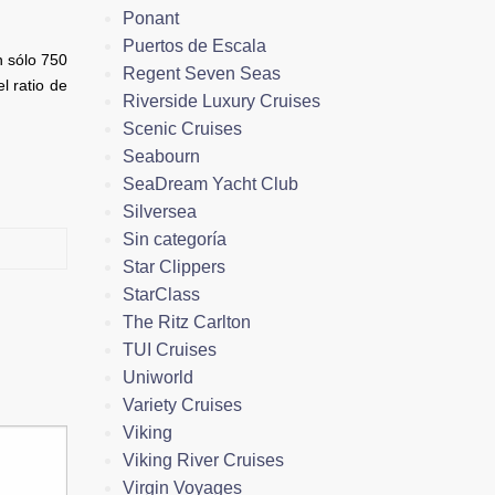
Ponant
Puertos de Escala
n sólo 750
Regent Seven Seas
l ratio de
Riverside Luxury Cruises
Scenic Cruises
Seabourn
SeaDream Yacht Club
Silversea
Sin categoría
Star Clippers
StarClass
The Ritz Carlton
TUI Cruises
Uniworld
Variety Cruises
Viking
Viking River Cruises
Virgin Voyages