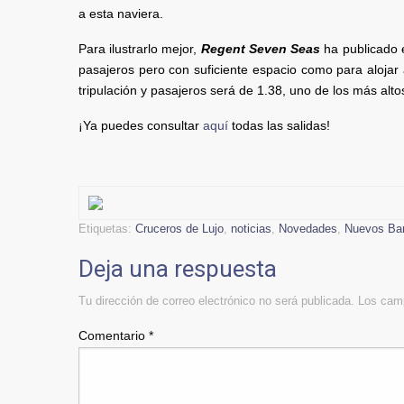
a esta naviera.
Para ilustrarlo mejor,
Regent Seven Seas
ha publicado e
pasajeros pero con suficiente espacio como para alojar a
tripulación y pasajeros será de 1.38, uno de los más altos
¡Ya puedes consultar
aquí
todas las salidas!
Etiquetas:
Cruceros de Lujo
,
noticias
,
Novedades
,
Nuevos Ba
Deja una respuesta
Tu dirección de correo electrónico no será publicada.
Los camp
Comentario
*