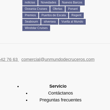
noticias
Novedades
Nuevos Barcos
Oceania Cruises
Ofertas
Ponant
Premios
Puertos de Escala
Regent
Seabourn
silversea
Vuelta al Mundo
Windstar Cruises
542 76 63
comercial@unmundodecruceros.com
Servicio
Contáctanos
Preguntas frecuentes