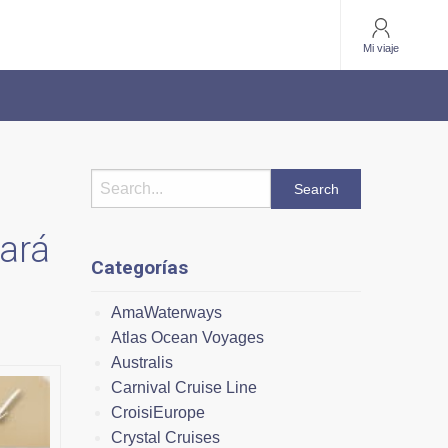
Mi viaje
cará
Categorías
AmaWaterways
Atlas Ocean Voyages
Australis
Carnival Cruise Line
CroisiEurope
Crystal Cruises