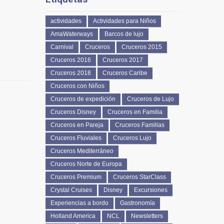
actividades
Actividades para Niños
AmaWaterways
Barcos de lujo
Carnival
Cruceros
Cruceros 2015
Cruceros 2016
Cruceros 2017
Cruceros 2018
Cruceros Caribe
Cruceros con Niños
Cruceros de expedición
Cruceros de Lujo
Cruceros Disney
Cruceros en Familia
Cruceros en Pareja
Cruceros Familias
Cruceros Fluviales
Cruceros Lujo
Cruceros Mediterráneo
Cruceros Norte de Europa
Cruceros Premium
Cruceros StarClass
Crystal Cruises
Disney
Excursiones
Experiencias a bordo
Gastronomía
Holland America
NCL
Newsletters