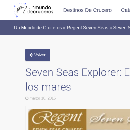
Destinos De Crucero
Cat
Un Mundo de Cruceros » Regent Seven Seas » Seven Sea
Volver
Seven Seas Explorer: 
los mares
marzo 10, 2015