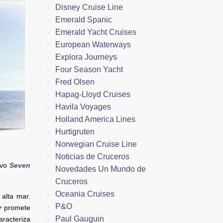
Disney Cruise Line
Emerald Spanic
Emerald Yacht Cruises
European Waterways
Explora Journeys
Four Season Yacht
Fred Olsen
Hapag-Lloyd Cruises
Havila Voyages
Holland America Lines
Hurtigruten
Norwegian Cruise Line
Noticias de Cruceros
evo
Seven
Novedades Un Mundo de
Cruceros
Oceania Cruises
 alta mar.
P&O
r
promete
Paul Gauguin
aracteriza