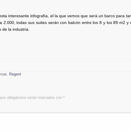
sta interesante infografía, el la que vemos que será un barco para ta
 2.000, todas sus suites serán con balcón entre los 8 y los 89 m2 y e
 de la industria.
rcos
,
Regent
os obligatorios están marcados con
*