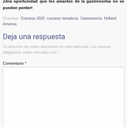
¡Una oportunidad que los amantes de la gastronomía no se
pueden perder!
Etiquetas:
Cruceros 2015
,
cruceros tematicos
,
Gastronomía
,
Holland
America
Deja una respuesta
Tu dirección de correo electrónico no será publicada.
Los campos
obligatorios están marcados con
*
Comentario
*