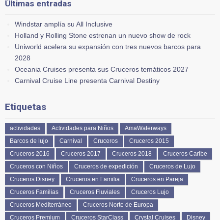
Últimas entradas
Windstar amplía su All Inclusive
Holland y Rolling Stone estrenan un nuevo show de rock
Uniworld acelera su expansión con tres nuevos barcos para
2028
Oceania Cruises presenta sus Cruceros temáticos 2027
Carnival Cruise Line presenta Carnival Destiny
Etiquetas
actividades
Actividades para Niños
AmaWaterways
Barcos de lujo
Carnival
Cruceros
Cruceros 2015
Cruceros 2016
Cruceros 2017
Cruceros 2018
Cruceros Caribe
Cruceros con Niños
Cruceros de expedición
Cruceros de Lujo
Cruceros Disney
Cruceros en Familia
Cruceros en Pareja
Cruceros Familias
Cruceros Fluviales
Cruceros Lujo
Cruceros Mediterráneo
Cruceros Norte de Europa
Cruceros Premium
Cruceros StarClass
Crystal Cruises
Disney