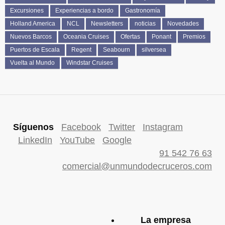
Excursiones
Experiencias a bordo
Gastronomía
Holland America
NCL
Newsletters
noticias
Novedades
Nuevos Barcos
Oceania Cruises
Ofertas
Ponant
Premios
Puertos de Escala
Regent
Seabourn
silversea
Vuelta al Mundo
Windstar Cruises
Síguenos
Facebook
Twitter
Instagram
LinkedIn
YouTube
Google
91 542 76 63
comercial@unmundodecruceros.com
La empresa