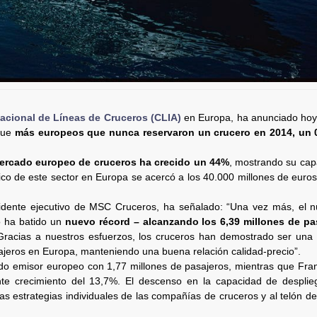
acional de Líneas de Cruceros (CLIA)
en Europa, ha anunciado hoy 
que
más europeos que nunca reservaron un crucero en 2014, un
mercado europeo de cruceros ha crecido un 44%
, mostrando su cap
ico de este sector en Europa se acercó a los 40.000 millones de euro
sidente ejecutivo de MSC Cruceros, ha señalado: “Una vez más, el 
o ha batido un
nuevo récord – alcanzando los 6,39 millones de pa
Gracias a nuestros esfuerzos, los cruceros han demostrado ser una 
ajeros en Europa, manteniendo una buena relación calidad-precio”.
do emisor europeo con 1,77 millones de pasajeros, mientras que Fra
e crecimiento del 13,7%. El descenso en la capacidad de desplie
s estrategias individuales de las compañías de cruceros y al telón d