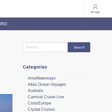
Mi viaje
CORD
Categorías
AmaWaterways
Atlas Ocean Voyages
Australis
Carnival Cruise Line
CroisiEurope
Crystal Cruises