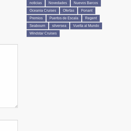
noticias
Novedades
Nuevos Barcos
Oceania Cruises
Ofertas
Ponant
Premios
Puertos de Escala
Regent
Seabourn
silversea
Vuelta al Mundo
Windstar Cruises