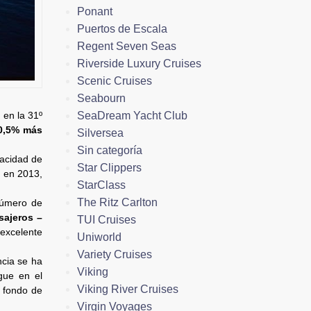
Ponant
Puertos de Escala
Regent Seven Seas
Riverside Luxury Cruises
Scenic Cruises
Seabourn
SeaDream Yacht Club
en la 31º
 0,5% más
Silversea
Sin categoría
acidad de
Star Clippers
s en 2013,
StarClass
The Ritz Carlton
número de
sajeros –
TUI Cruises
excelente
Uniworld
Variety Cruises
ncia se ha
Viking
gue en el
Viking River Cruises
e fondo de
Virgin Voyages