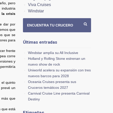
ueño, pero
Viva Cruises
industria
Windstar
la crisis
e dar por
ENCUENTRA TU CRUCERO
bemos que
os que se
dores para
Últimas entradas
cer frente
Windstar amplía su All Inclusive
opea corre
Holland y Rolling Stone estrenan un
ersiones y
nuevo show de rock
permitiría
Uniworld acelera su expansión con tres
nuevos barcos para 2028
Oceania Cruises presenta sus
el quinto
Cruceros temáticos 2027
a prevé un
Carnival Cruise Line presenta Carnival
o más que
Destiny
s que está
Etiquetas