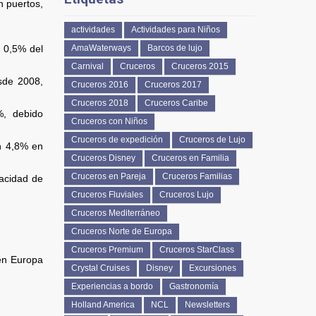
n puertos,
actividades
Actividades para Niños
 0,5% del
AmaWaterways
Barcos de lujo
Carnival
Cruceros
Cruceros 2015
sde 2008,
Cruceros 2016
Cruceros 2017
Cruceros 2018
Cruceros Caribe
%, debido
Cruceros con Niños
Cruceros de expedición
Cruceros de Lujo
n 4,8% en
Cruceros Disney
Cruceros en Familia
Cruceros en Pareja
Cruceros Familias
acidad de
Cruceros Fluviales
Cruceros Lujo
Cruceros Mediterráneo
Cruceros Norte de Europa
Cruceros Premium
Cruceros StarClass
 en Europa
Crystal Cruises
Disney
Excursiones
Experiencias a bordo
Gastronomía
Holland America
NCL
Newsletters