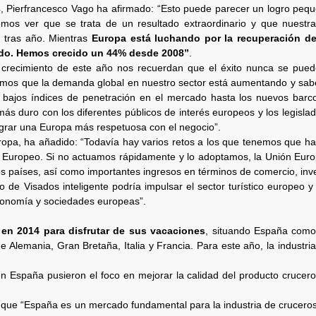
4, Pierfrancesco Vago ha afirmado: “Esto puede parecer un logro peq
os ver que se trata de un resultado extraordinario y que nuestra 
o tras año. Mientras
Europa está luchando por la recuperación de 
ndo. Hemos crecido un 44% desde 2008”
.
e crecimiento de este año nos recuerdan que el éxito nunca se pued
vemos que la demanda global en nuestro sector está aumentando y sa
 bajos índices de penetración en el mercado hasta los nuevos barc
s duro con los diferentes públicos de interés europeos y los legisla
ograr una Europa más respetuosa con el negocio”.
pa, ha añadido: “Todavía hay varios retos a los que tenemos que ha
os Europeo. Si no actuamos rápidamente y lo adoptamos, la Unión Eur
os países, así como importantes ingresos en términos de comercio, inv
de Visados inteligente podría impulsar el sector turístico europeo y 
economía y sociedades europeas”.
 en 2014 para disfrutar de sus vacaciones
, situando España como 
Alemania, Gran Bretaña, Italia y Francia. Para este año, la industri
 España pusieron el foco en mejorar la calidad del producto crucer
 que “España es un mercado fundamental para la industria de crucero