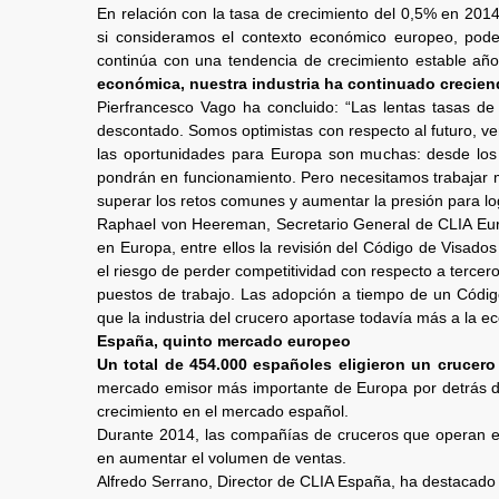
En relación con la tasa de crecimiento del 0,5% en 201
si consideramos el contexto económico europeo, podem
continúa con una tendencia de crecimiento estable añ
económica, nuestra industria ha continuado crecie
Pierfrancesco Vago ha concluido: “Las lentas tasas d
descontado. Somos optimistas con respecto al futuro, 
las oportunidades para Europa son muchas: desde los
pondrán en funcionamiento. Pero necesitamos trabajar má
superar los retos comunes y aumentar la presión para l
Raphael von Heereman, Secretario General de CLIA Euro
en Europa, entre ellos la revisión del Código de Visad
el riesgo de perder competitividad con respecto a tercer
puestos de trabajo. Las adopción a tiempo de un Código 
que la industria del crucero aportase todavía más a la 
España, quinto mercado europeo
Un total de 454.000 españoles eligieron un crucero
mercado emisor más importante de Europa por detrás de 
crecimiento en el mercado español.
Durante 2014, las compañías de cruceros que operan en
en aumentar el volumen de ventas.
Alfredo Serrano, Director de CLIA España, ha destacado