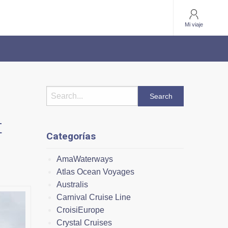
Mi viaje
t
Categorías
AmaWaterways
Atlas Ocean Voyages
Australis
Carnival Cruise Line
CroisiEurope
Crystal Cruises