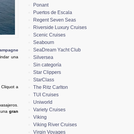
Ponant
Puertos de Escala
Regent Seven Seas
Riverside Luxury Cruises
Scenic Cruises
Seabourn
SeaDream Yacht Club
ampagne
indar una
Silversea
Sin categoría
Star Clippers
StarClass
 Cliquot a
The Ritz Carlton
TUI Cruises
Uniworld
pasajeros.
Variety Cruises
 una
gran
Viking
Viking River Cruises
Virgin Voyages