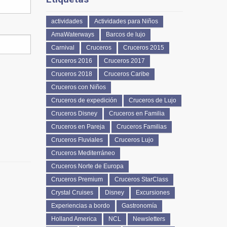
actividades
Actividades para Niños
AmaWaterways
Barcos de lujo
Carnival
Cruceros
Cruceros 2015
Cruceros 2016
Cruceros 2017
Cruceros 2018
Cruceros Caribe
Cruceros con Niños
Cruceros de expedición
Cruceros de Lujo
Cruceros Disney
Cruceros en Familia
Cruceros en Pareja
Cruceros Familias
Cruceros Fluviales
Cruceros Lujo
Cruceros Mediterráneo
Cruceros Norte de Europa
Cruceros Premium
Cruceros StarClass
Crystal Cruises
Disney
Excursiones
Experiencias a bordo
Gastronomía
Holland America
NCL
Newsletters