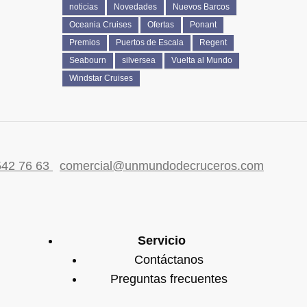
noticias
Novedades
Nuevos Barcos
Oceania Cruises
Ofertas
Ponant
Premios
Puertos de Escala
Regent
Seabourn
silversea
Vuelta al Mundo
Windstar Cruises
542 76 63
comercial@unmundodecruceros.com
Servicio
Contáctanos
Preguntas frecuentes